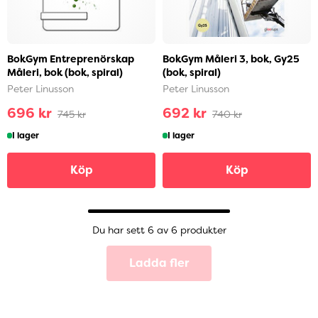
BokGym Entreprenörskap
BokGym Måleri 3, bok, Gy25
Måleri, bok (bok, spiral)
(bok, spiral)
Peter Linusson
Peter Linusson
696 kr
692 kr
745 kr
740 kr
I lager
I lager
Köp
Köp
Du har sett 6 av 6 produkter
Ladda fler