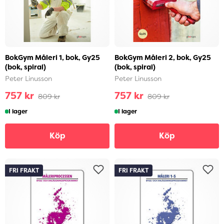
BokGym Måleri 1, bok, Gy25
BokGym Måleri 2, bok, Gy25
(bok, spiral)
(bok, spiral)
Peter Linusson
Peter Linusson
757 kr
757 kr
809 kr
809 kr
I lager
I lager
Köp
Köp
FRI FRAKT
FRI FRAKT