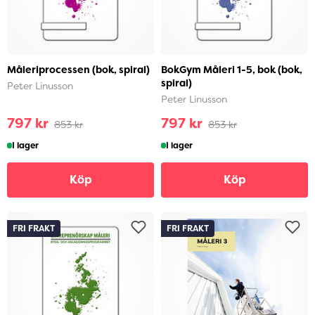
Måleriprocessen (bok, spiral)
BokGym Måleri 1-5, bok (bok,
spiral)
Peter Linusson
Peter Linusson
797 kr
797 kr
853 kr
853 kr
I lager
I lager
Köp
Köp
FRI FRAKT
FRI FRAKT