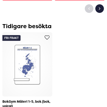
Tidigare besökta
FRI FRAKT
BokGym Måleri 1-5, bok (bok,
spiral)