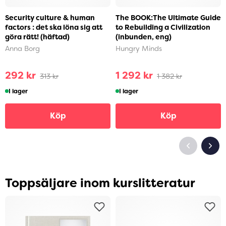
Security culture & human
The BOOK:The Ultimate Guide
factors : det ska löna sig att
to Rebuilding a Civilization
göra rätt! (häftad)
(inbunden, eng)
Anna Borg
Hungry Minds
292 kr
1 292 kr
313 kr
1 382 kr
I lager
I lager
Köp
Köp
Toppsäljare inom kurslitteratur