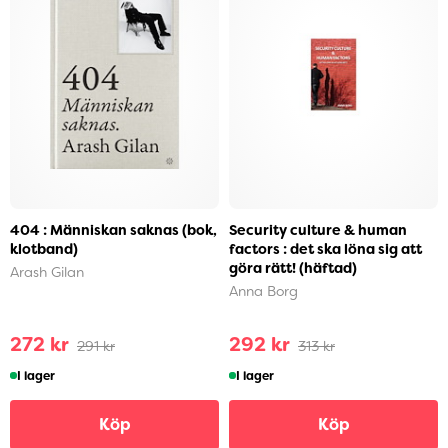
404 : Människan saknas (bok,
Security culture & human
klotband)
factors : det ska löna sig att
göra rätt! (häftad)
Arash Gilan
Anna Borg
272 kr
292 kr
291 kr
313 kr
I lager
I lager
Köp
Köp