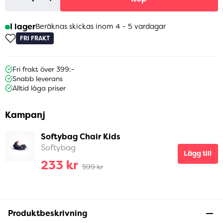
I lager
Beräknas skickas inom 4 - 5 vardagar
FRI FRAKT
Fri frakt över 399:-
Snabb leverans
Alltid låga priser
Kampanj
Softybag Chair Kids
Softybag
Lägg till
233 kr
599 kr
Produktbeskrivning