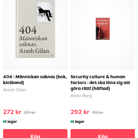
404 : Människan saknas (bok,
Security culture & human
klotband)
factors : det ska löna sig att
göra rätt! (häftad)
Arash Gilan
Anna Borg
272 kr
292 kr
291 kr
313 kr
I lager
I lager
Köp
Köp