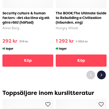
Security culture & human
The BOOK:The Ultimate Guide
factors : det ska löna sig att
to Rebuilding a Civilization
göra rätt! (häftad)
(inbunden, eng)
Anna Borg
Hungry Minds
292 kr
1 292 kr
313 kr
1 382 kr
I lager
I lager
Köp
Köp
Toppsäljare inom kurslitteratur