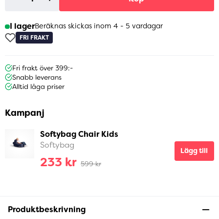
I lager
Beräknas skickas inom 4 - 5 vardagar
FRI FRAKT
Fri frakt över 399:-
Snabb leverans
Alltid låga priser
Kampanj
Softybag Chair Kids
Softybag
Lägg till
233 kr
599 kr
Produktbeskrivning