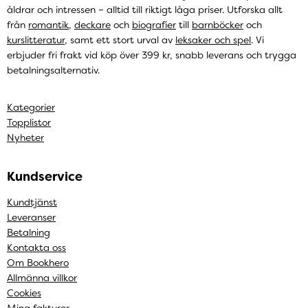
åldrar och intressen – alltid till riktigt låga priser. Utforska allt
från
romantik
,
deckare
och
biografier
till
barnböcker
och
kurslitteratur
, samt ett stort urval av
leksaker och spel
. Vi
erbjuder fri frakt vid köp över 399 kr, snabb leverans och trygga
betalningsalternativ.
Kategorier
Topplistor
Nyheter
Kundservice
Kundtjänst
Leveranser
Betalning
Kontakta oss
Om Bookhero
Allmänna villkor
Cookies
Mina fakturor