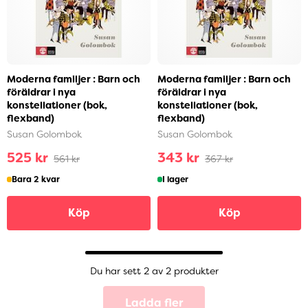
Moderna familjer : Barn och
Moderna familjer : Barn och
föräldrar i nya
föräldrar i nya
konstellationer (bok,
konstellationer (bok,
flexband)
flexband)
Susan Golombok
Susan Golombok
525 kr
343 kr
561 kr
367 kr
Bara 2 kvar
I lager
Köp
Köp
Du har sett 2 av 2 produkter
Ladda fler