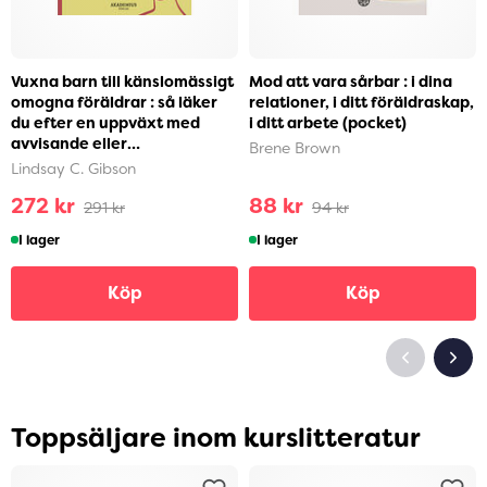
Vuxna barn till känslomässigt
Mod att vara sårbar : i dina
omogna föräldrar : så läker
relationer, i ditt föräldraskap,
du efter en uppväxt med
i ditt arbete (pocket)
avvisande eller
Brene Brown
självupptagna föräldra...
Lindsay C. Gibson
272 kr
88 kr
291 kr
94 kr
I lager
I lager
Köp
Köp
Toppsäljare inom kurslitteratur