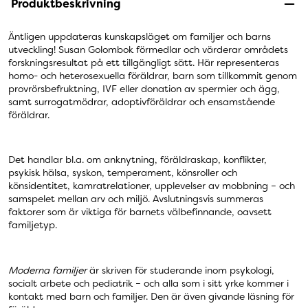
Produktbeskrivning
Äntligen uppdateras kunskapsläget om familjer och barns
utveckling! Susan Golombok förmedlar och värderar områdets
forskningsresultat på ett tillgängligt sätt. Här representeras
homo- och heterosexuella föräldrar, barn som tillkommit genom
provrörsbefruktning, IVF eller donation av spermier och ägg,
samt surrogatmödrar, adoptivföräldrar och ensamstående
föräldrar.
Det handlar bl.a. om anknytning, föräldraskap, konflikter,
psykisk hälsa, syskon, temperament, könsroller och
könsidentitet, kamratrelationer, upplevelser av mobbning – och
samspelet mellan arv och miljö. Avslutningsvis summeras
faktorer som är viktiga för barnets välbefinnande, oavsett
familjetyp.
Moderna familjer
är skriven för studerande inom psykologi,
socialt arbete och pediatrik – och alla som i sitt yrke kommer i
kontakt med barn och familjer. Den är även givande läsning för