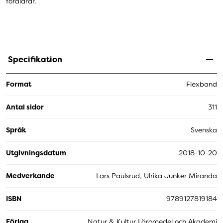
föräldrar.
Specifikation
Format
Flexband
Antal sidor
311
Språk
Svenska
Utgivningsdatum
2018-10-20
Medverkande
Lars Paulsrud, Ulrika Junker Miranda
ISBN
9789127819184
Förlag
Natur & Kultur Läromedel och Akademi