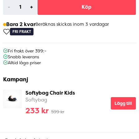
-
+
Köp
Bara 2 kvar
Beräknas skickas inom 3 vardagar
FRI FRAKT
Fri frakt över 399:-
Snabb leverans
Alltid låga priser
Kampanj
Softybag Chair Kids
Softybag
Lägg till
233 kr
599 kr