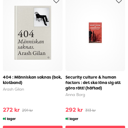
404 : Människan saknas (bok,
Security culture & human
klotband)
factors : det ska löna sig att
göra rätt! (häftad)
Arash Gilan
Anna Borg
272 kr
292 kr
291 kr
313 kr
I lager
I lager