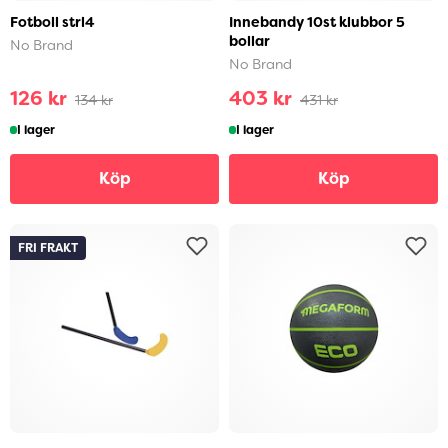
Fotboll strl4
Innebandy 10st klubbor 5
bollar
No Brand
No Brand
126 kr
403 kr
134 kr
431 kr
I lager
I lager
Köp
Köp
FRI FRAKT