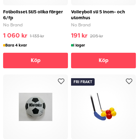
Fotbollsset Stl5 olika färger
Volleyboll stl 5 inom- och
6/fp
utomhus
No Brand
No Brand
1 060 kr
191 kr
1 133 kr
205 kr
Bara 4 kvar
I lager
Köp
Köp
FRI FRAKT