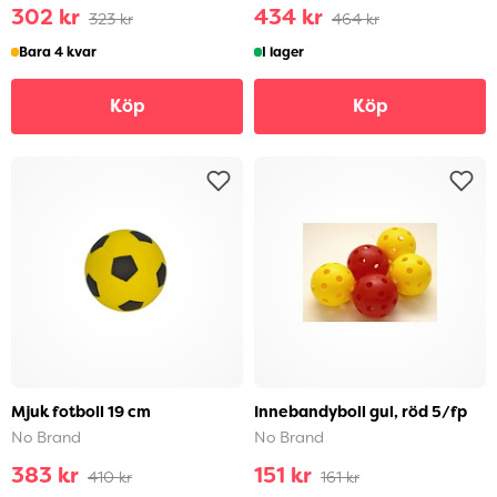
302 kr
434 kr
323 kr
464 kr
Bara 4 kvar
I lager
Köp
Köp
Mjuk fotboll 19 cm
Innebandyboll gul, röd 5/fp
No Brand
No Brand
383 kr
151 kr
410 kr
161 kr