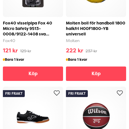
Fox40 visselpipa Fox 40
Molten boll för handboll 1800
Micro Safety 9513-
halkfri H00F1800-YB
0008/9122-1408 sva...
universell
Fox40
Molten
121 kr
222 kr
129 kr
237 kr
Bara 1 kvar
Bara 1 kvar
Köp
Köp
FRI FRAKT
FRI FRAKT