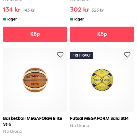
134 kr
302 kr
143 kr
323 kr
I lager
I lager
Köp
Köp
FRI FRAKT
Basketboll MEGAFORM Elite
Futsal MEGAFORM Sala Stl4
Stl6
No Brand
No Brand