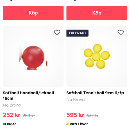
Köp
Köp
FRI FRAKT
Softboll Handboll/lekboll
Softboll Tennisboll 9cm 6/fp
16cm
No Brand
No Brand
252 kr
595 kr
269 kr
637 kr
I lager
Bara 1 kvar