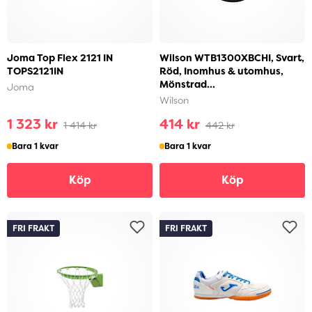
Joma Top Flex 2121 IN
Wilson WTB1300XBCHI, Svart,
TOPS2121IN
Röd, Inomhus & utomhus,
Mönstrad...
Joma
Wilson
1 323 kr
414 kr
1 414 kr
442 kr
Bara 1 kvar
Bara 1 kvar
Köp
Köp
FRI FRAKT
FRI FRAKT