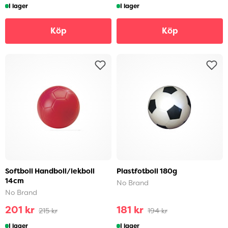
I lager
I lager
Köp
Köp
Softboll Handboll/lekboll
Plastfotboll 180g
14cm
No Brand
No Brand
201 kr
181 kr
215 kr
194 kr
I lager
I lager