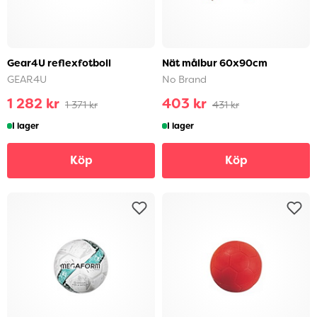
Gear4U reflexfotboll
Nät målbur 60x90cm
GEAR4U
No Brand
1 282 kr
403 kr
1 371 kr
431 kr
I lager
I lager
Köp
Köp