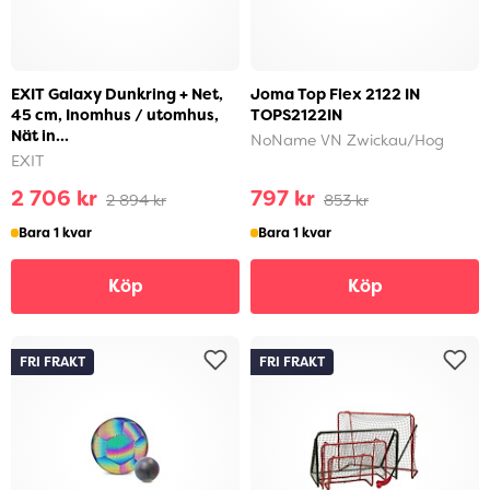
EXIT Galaxy Dunkring + Net,
Joma Top Flex 2122 IN
45 cm, Inomhus / utomhus,
TOPS2122IN
Nät in...
NoName VN Zwickau/Hog
EXIT
2 706 kr
797 kr
2 894 kr
853 kr
Bara 1 kvar
Bara 1 kvar
Köp
Köp
FRI FRAKT
FRI FRAKT