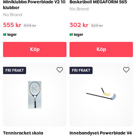
Miniklubba Powerblade V2 10
Basketboll MEGAFORM Stl5
klubbor
No Brand
No Brand
555 kr
302 kr
593 kr
323 kr
I lager
I lager
Köp
Köp
FRI FRAKT
FRI FRAKT
Tennisracket skola
Innebandyset Powerblade V4