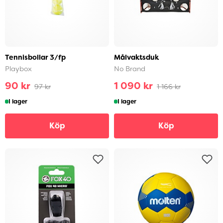
Tennisbollar 3/fp
Målvaktsduk
Playbox
No Brand
90 kr
1 090 kr
97 kr
1 166 kr
I lager
I lager
Köp
Köp