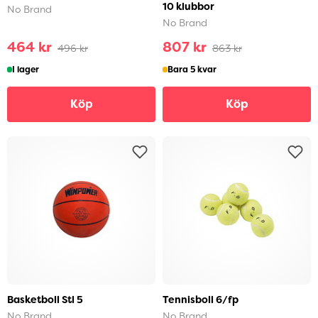
10 klubbor
No Brand
No Brand
464 kr
807 kr
496 kr
863 kr
I lager
Bara 5 kvar
Köp
Köp
Basketboll Stl 5
Tennisboll 6/fp
No Brand
No Brand