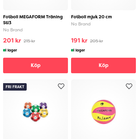
Fotboll MEGAFORM Träning
Fotboll mjuk 20 cm
Stl3
No Brand
No Brand
201 kr
191 kr
215 kr
205 kr
I lager
I lager
Köp
Köp
FRI FRAKT