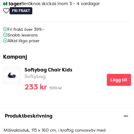
I lager
Beräknas skickas inom 3 - 4 vardagar
FRI FRAKT
Fri frakt över 399:-
Snabb leverans
Alltid låga priser
Kampanj
Softybag Chair Kids
Softybag
Lägg till
233 kr
599 kr
Produktbeskrivning
Målvaktsduk, 115 x 160 cm, i kraftig canvasväv med