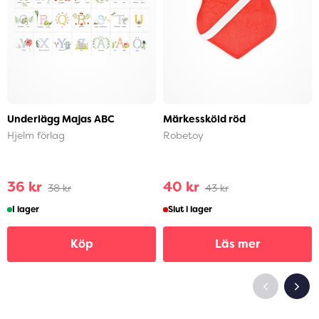
Underlägg Majas ABC
Märkessköld röd
Hjelm förlag
Robetoy
36 kr
40 kr
38 kr
43 kr
I lager
Slut i lager
Köp
Läs mer