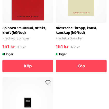
Spinoza : multitud, affekt,
Nietzsche : kropp, konst,
kraft (häftad)
kunskap (häftad)
Fredrika Spindler
Fredrika Spindler
151 kr
161 kr
161 kr
172 kr
I lager
I lager
Köp
Köp