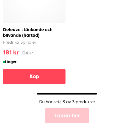
Deleuze : tänkande och
blivande (häftad)
Fredrika Spindler
181 kr
194 kr
I lager
Köp
Du har sett 3 av 3 produkter
Ladda fler