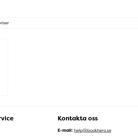
riser
vice
Kontakta oss
E-mail:
help@bookhero.se