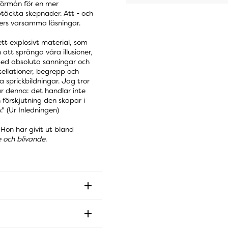
 förmån för en mer
pptäckta skepnader. Att - och
lers varsamma läsningar.
 ett explosivt material, som
 att spränga våra illusioner,
 med absoluta sanningar och
tellationer, begrepp och
a sprickbildningar. Jag tror
är denna: det handlar inte
förskjutning den skapar i
v." (Ur Inledningen)
 Hon har givit ut bland
 och blivande
.