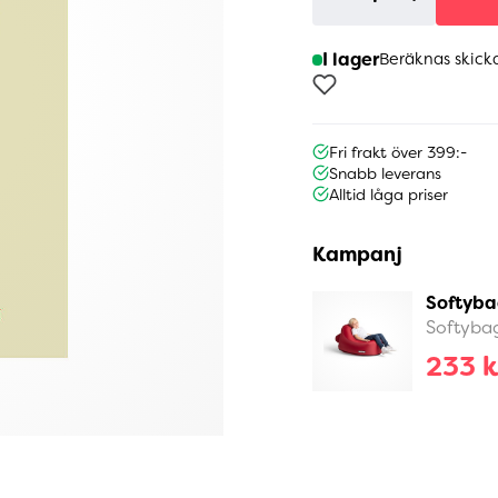
I lager
Beräknas skick
Fri frakt över 399:-
Snabb leverans
Alltid låga priser
Kampanj
Softyba
Softyba
233 k