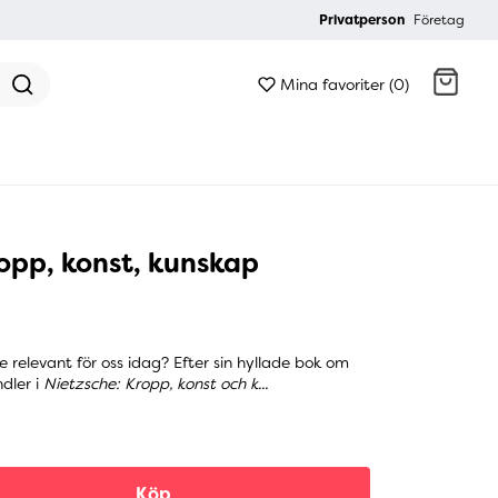
Privatperson
Företag
Mina favoriter (0)
Gå till kassan
ropp, konst, kunskap
e relevant för oss idag? Efter sin hyllade bok om
dler i
Nietzsche: Kropp, konst och k...
Köp