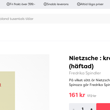
Fri frakt över 399:-
Snabb leverans
Alltid låga priser
Nietzsche : k
(häftad)
Fredrika Spindler
På vilket sätt är Nietzsch
Spinoza går Fredrika Spin
161 kr
172 kr
-
+