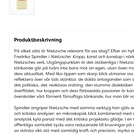
Produktbeskrivning
På vilket sätt är Nietzsche relevant för oss idag? Efter sin 
Fredrika Spindler i
Nietzsche: Kropp, konst och kunskap
i när
Nietzsches verk. Utgångspunkten är det otidsenliga i Nietzs
tänkande går på tvärs inte bara mot sin egen, utan även mot
dess aktualitet. Med lika öppen som skarp blick utmanar oss
reflektera över vår tids otänkta: de dolda antaganden som 
det politiska, det reaktivas ordning, den stumma dialektiken
överflödet, hur kroppen och dess förbisedda passioner är konst
överskrider vårt förment förnuftiga tänkande, hur man blir v
Spindler angriper Nietzsche med samma verktyg han själv a
och kritiska analyser: en mikroskopisk blick kombinerad med 
analytisk kyla parad med det kritiska projektets glädje. I en t
offentliga samtalet tycks vara reducerade till krusningar på
av största vikt att med samtidig kraft och precision, styrka