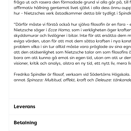
fråga ut och rasera den förmodade grund vi alla går på, till
affirmativ hållning gentemot livet självt i alla dess ännu ou
hur - Nietzsches verk åstadkommer detta blir tydligt i Spind
"Därför måste vi förstå också hur själva filosofin är en fara -
Nietzsche säger i
Ecce Homo
, som i verkligheten äger kraften
skyddsmurar och livslögner i bitar. Inte för att ersätta dem
eviga värden, utan för att mot dem sätta kraften i nya kons
problem vilka i sin tur alltid måste vara präglade av sina egn
att den otidsenlighet som Nietzsche talar om som filosofins 
bara om att kunna gå emot sin egen tid, utan om att ur den 
visioner, kritik och analys, alstra en ny tid, ett nytt liv, mera li
Fredrika Spindler är filosof, verksam vid Södertörns Högskola.
annat
Spinoza: Multitud, affekt, kraft
och
Deleuze: tänkande
Leverans
Betalning