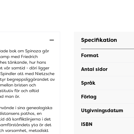
Specifikation
hyllade bok om Spinoza går
Format
kamp med Friedrich
ches tänkande, hur hans
 vår samtid - däri ligger
Antal sidor
 Spindler att med Nietzsche
styr begreppsliggörandet av
Språk
 mellan bristen och
itutiv för och alltid
Förlag
ad man är.
nvände i sina genealogiska
Utgivningsdatum
distansens pathos, en
id då konfliktlinjerna i det
ISBN
 samförståndets yta är det
 och varsamhet, metodiskt