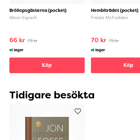
Bröllopsgästerna (pocket)
Hembiträdet (pocket)
Alison Espach
Freida McFadden
66 kr
70 kr
75 kr
75 kr
I lager
I lager
Köp
Köp
Tidigare besökta