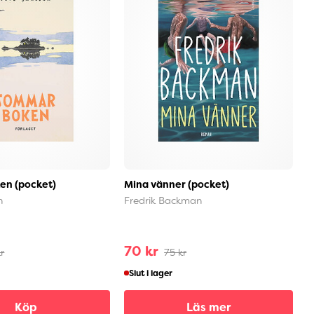
n (pocket)
Mina vänner (pocket)
A
s
n
Fredrik Backman
M
70 kr
1
r
75 kr
Slut i lager
Köp
Läs mer