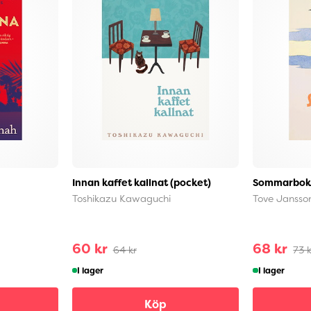
Innan kaffet kallnat (pocket)
Sommarboke
Toshikazu Kawaguchi
Tove Jansso
60 kr
68 kr
64 kr
73 k
I lager
I lager
Köp