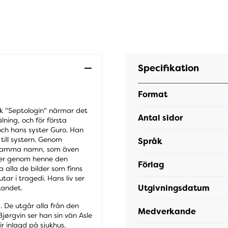
Specifikation
Format
erk "Septologin" närmar det
Antal sidor
lning, och för första
 och hans syster Guro. Han
till systern. Genom
Språk
med samma namn, som även
nner genom henne den
Förlag
a alla de bilder som finns
tar i tragedi. Hans liv ser
Utgivningsdatum
kandet.
. De utgår alla från den
Medverkande
jørgvin ser han sin vän Asle
ir inlagd på sjukhus.