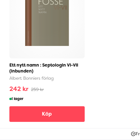
Ett nytt namn : Septologin VI-VII
(inbunden)
Albert Bonniers förlag
242 kr
259 kr
I lager
Köp
Fr