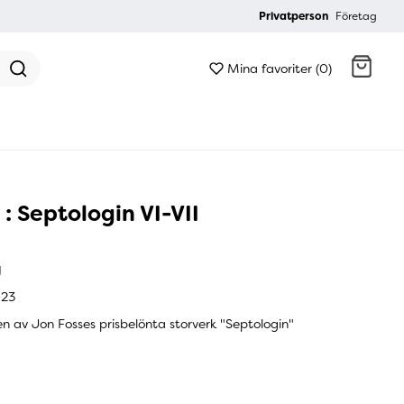
Privatperson
Företag
Mina favoriter (0)
Gå till kassan
: Septologin VI-VII
g
023
len av Jon Fosses prisbelönta storverk "Septologin"