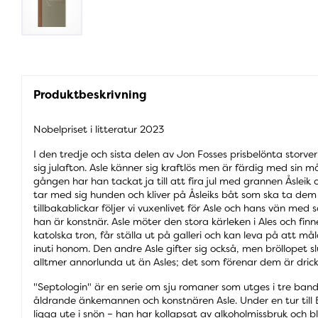
Produktbeskrivning
Nobelpriset i litteratur 2023
I den tredje och sista delen av Jon Fosses prisbelönta storv
sig julafton. Asle känner sig kraftlös men är färdig med sin må
gången har han tackat ja till att fira jul med grannen Åsleik
tar med sig hunden och kliver på Åsleiks båt som ska ta dem 
tillbakablickar följer vi vuxenlivet för Asle och hans vän 
han är konstnär. Asle möter den stora kärleken i Ales och fi
katolska tron, får ställa ut på galleri och kan leva på att mål
inuti honom. Den andre Asle gifter sig också, men bröllopet slu
alltmer annorlunda ut än Asles; det som förenar dem är dric
"Septologin" är en serie om sju romaner som utges i tre band
åldrande änkemannen och konstnären Asle. Under en tur till B
ligga ute i snön – han har kollapsat av alkoholmissbruk och bl