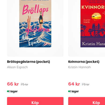
Bröllopsgästerna (pocket)
Kvinnorna (pocket)
Alison Espach
Kristin Hannah
66 kr
64 kr
75 kr
73 kr
I lager
I lager
Köp
Köp