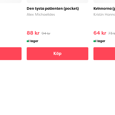
Den tysta patienten (pocket)
Kvinnorna (
Alex Michaelides
Kristin Hann
88 kr
64 kr
94 kr
73 k
I lager
I lager
Köp