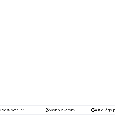
i frakt över 399:-
Snabb leverans
Alltid låga p