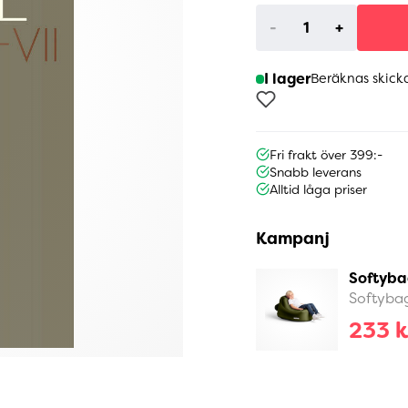
-
+
I lager
Beräknas skick
Fri frakt över 399:-
Snabb leverans
Alltid låga priser
Kampanj
Softyba
Softyba
233 k