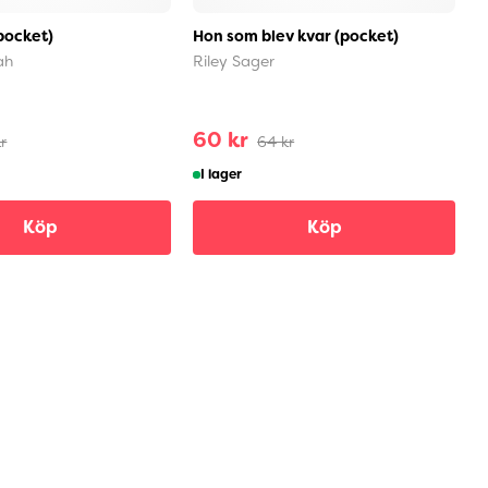
pocket)
Hon som blev kvar (pocket)
I
ah
Riley Sager
T
60 kr
r
64 kr
I lager
Köp
Köp