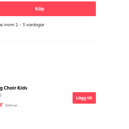
Köp
as inom 2 - 3 vardagar
g Chair Kids
g
Lägg till
r
599 kr