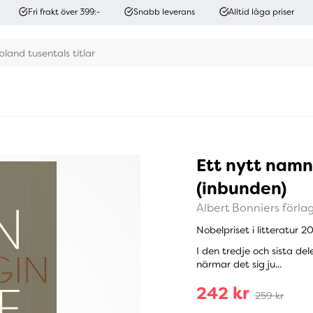
Fri frakt över 399:-
Snabb leverans
Alltid låga priser
Ett nytt namn 
(inbunden)
Albert Bonniers förla
Nobelpriset i litteratur 2
I den tredje och sista de
närmar det sig ju...
242 kr
259 kr