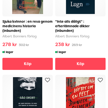
Sjuka kvinnor : en resa genom
"Inte alls dåligt" :
medicinens historia
efterlämnade dikter
(inbunden)
(inbunden)
Albert Bonniers förlag
Albert Bonniers förlag
278 kr
238 kr
302 kr
269 kr
I lager
I lager
Köp
Köp