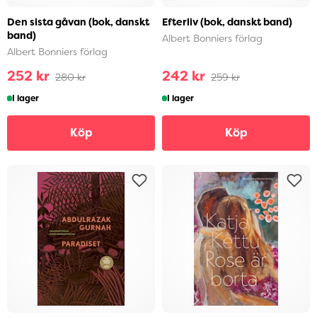
Den sista gåvan (bok, danskt
Efterliv (bok, danskt band)
band)
Albert Bonniers förlag
Albert Bonniers förlag
252 kr
242 kr
280 kr
259 kr
I lager
I lager
Köp
Köp