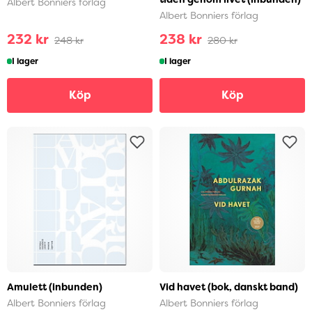
Albert Bonniers förlag
Albert Bonniers förlag
232 kr
238 kr
248 kr
280 kr
I lager
I lager
Köp
Köp
Amulett (inbunden)
Vid havet (bok, danskt band)
Albert Bonniers förlag
Albert Bonniers förlag