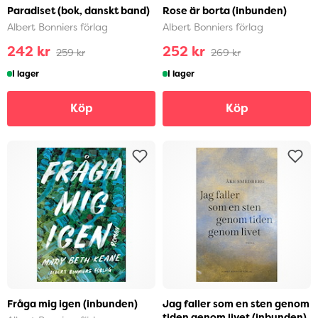
Paradiset (bok, danskt band)
Rose är borta (inbunden)
Albert Bonniers förlag
Albert Bonniers förlag
242 kr
252 kr
259 kr
269 kr
I lager
I lager
Köp
Köp
Fråga mig igen (inbunden)
Jag faller som en sten genom
tiden genom livet (inbunden)