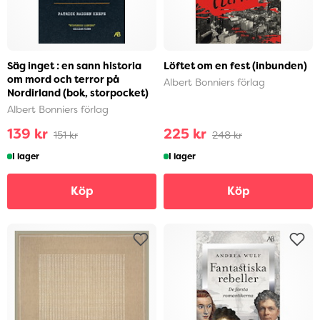
Säg inget : en sann historia
Löftet om en fest (inbunden)
om mord och terror på
Albert Bonniers förlag
Nordirland (bok, storpocket)
Albert Bonniers förlag
139 kr
225 kr
151 kr
248 kr
I lager
I lager
Köp
Köp