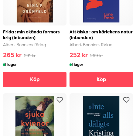
Frida : min okända farmors
Att älska : om kärlekens natur
krig (inbunden)
(inbunden)
Albert Bonniers förlag
Albert Bonniers förlag
265 kr
252 kr
291 kr
269 kr
I lager
I lager
Köp
Köp