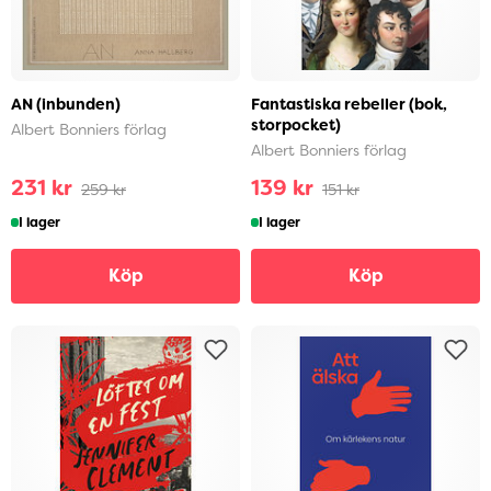
AN (inbunden)
Fantastiska rebeller (bok,
storpocket)
Albert Bonniers förlag
Albert Bonniers förlag
231 kr
139 kr
259 kr
151 kr
I lager
I lager
Köp
Köp