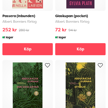
Passera (inbunden)
Glaskupan (pocket)
Albert Bonniers förlag
Albert Bonniers förlag
252 kr
72 kr
280 kr
94 kr
I lager
I lager
Köp
Köp