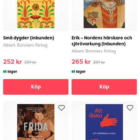
Små dygder (inbunden)
Erik – Nordens härskare och
sjörövarkung (inbunden)
Albert Bonniers förlag
Albert Bonniers förlag
252 kr
265 kr
291 kr
291 kr
I lager
I lager
Köp
Köp