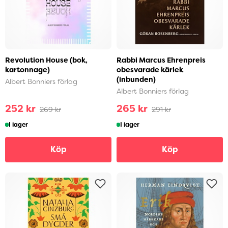
Revolution House (bok,
Rabbi Marcus Ehrenpreis
kartonnage)
obesvarade kärlek
(inbunden)
Albert Bonniers förlag
Albert Bonniers förlag
252 kr
265 kr
269 kr
291 kr
I lager
I lager
Köp
Köp