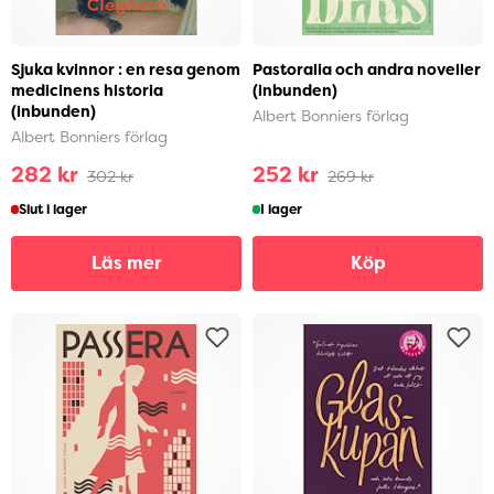
Sjuka kvinnor : en resa genom
Pastoralia och andra noveller
medicinens historia
(inbunden)
(inbunden)
Albert Bonniers förlag
Albert Bonniers förlag
282 kr
252 kr
302 kr
269 kr
Slut i lager
I lager
Läs mer
Köp