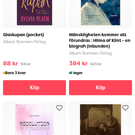
Glaskupan (pocket)
Mänskligheten kommer att
förundras : Hilma af Klint - en
Albert Bonniers förlag
biografi (inbunden)
Albert Bonniers förlag
88 kr
384 kr
94 kr
421 kr
Bara 3 kvar
I lager
Köp
Köp