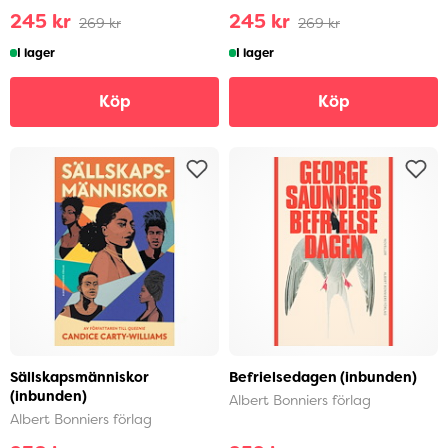
245 kr
245 kr
269 kr
269 kr
I lager
I lager
Köp
Köp
Sällskapsmänniskor
Befrielsedagen (inbunden)
(inbunden)
Albert Bonniers förlag
Albert Bonniers förlag