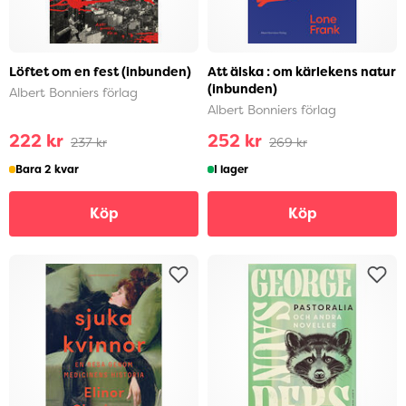
Löftet om en fest (inbunden)
Att älska : om kärlekens natur
(inbunden)
Albert Bonniers förlag
Albert Bonniers förlag
222 kr
252 kr
237 kr
269 kr
Bara 2 kvar
I lager
Köp
Köp