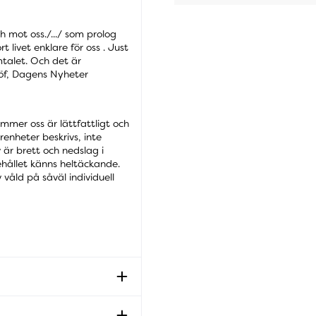
h mot oss./.../ som prolog
t livet enklare för oss . Just
mtalet. Och det är
hlöf, Dagens Nyheter
mmer oss är lättfattligt och
enheter beskrivs, inte
är brett och nedslag i
ehållet känns heltäckande.
 våld på såväl individuell