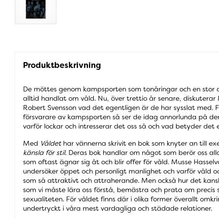
Produktbeskrivning
De möttes genom kampsporten som tonåringar och en stor de
alltid handlat om våld. Nu, över trettio år senare, diskuterar
Robert Svensson vad det egentligen är de har sysslat med. F
försvarare av kampsporten så ser de idag annorlunda på den 
varför lockar och intresserar det oss så och vad betyder det
Med
Våldet
har vännerna skrivit en bok som knyter an till e
känsla för stil
. Deras bok handlar om något som berör oss all
som oftast ägnar sig åt och blir offer för våld. Musse Hassel
undersöker öppet och personligt manlighet och varför våld o
som så attraktivt och attraherande. Men också hur det kanske
som vi måste lära oss förstå, bemästra och prata om precis
sexualiteten. För våldet finns där i olika former överallt omkri
undertryckt i våra mest vardagliga och städade relationer.