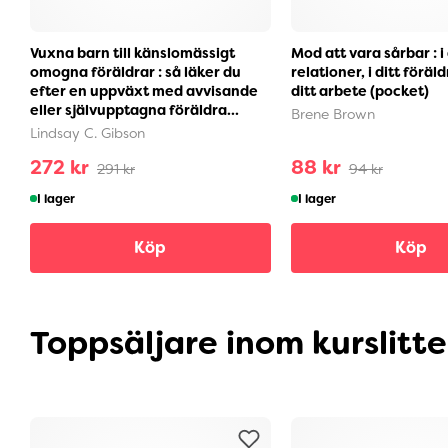
Vuxna barn till känslomässigt
Mod att vara sårbar : i
omogna föräldrar : så läker du
relationer, i ditt föräl
efter en uppväxt med avvisande
ditt arbete (pocket)
eller självupptagna föräldra...
Brene Brown
Lindsay C. Gibson
272 kr
88 kr
291 kr
94 kr
I lager
I lager
Köp
Köp
Toppsäljare inom kurslitt