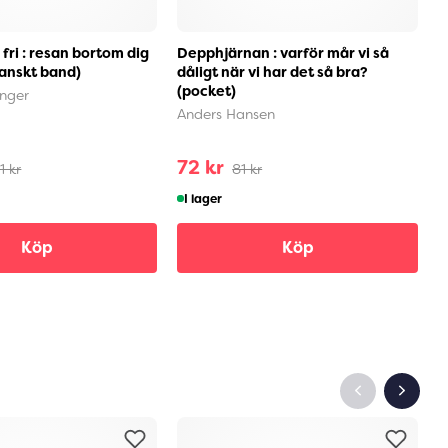
 fri : resan bortom dig
Depphjärnan : varför mår vi så
Ä
danskt band)
dåligt när vi har det så bra?
v
(pocket)
i
inger
Anders Hansen
J
72 kr
1
1 kr
81 kr
I lager
Köp
Köp