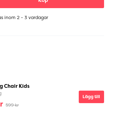
Köp
as inom 2 - 3 vardagar
g Chair Kids
g
Lägg till
r
599 kr