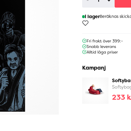
-
+
I lager
Beräknas skick
Fri frakt över 399:-
Snabb leverans
Alltid låga priser
Kampanj
Softyba
Softyba
233 k