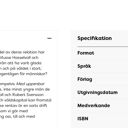
Specifikation
l av deras relation har
Format
 Musse Hasselvall och
rån att ha varit glada
Språk
och på våldet i stort;
 egentligen för människor?
Förlag
xempelvis
Med uppenbar
a, inte minst yngre män de
Utgivningsdatum
vall och Robert Svensson
ch våldskapital kan framstå
Medverkande
 rentav är en sorts drift
 som vi gör med
ng oss, till och med
ISBN