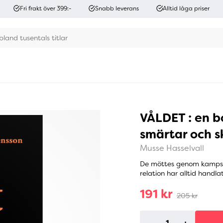
Fri frakt över 399:-
Snabb leverans
Alltid låga priser
VÅLDET : en b
smärtar och s
Musse Hasselvall
De möttes genom kampspo
relation har alltid handlat
191 kr
205 kr