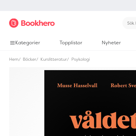
Kategorier
Topplistor
Nyheter
Hem
Böcker
Kurslitteratur
Psykologi