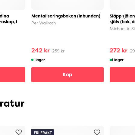
 dina
Mentaliseringsboken (inbunden)
Släpp själen
draskap, i
själv (bok, 
Per Wallroth
Michael A. S
242 kr
272 kr
259 kr
29
I lager
I lager
Köp
eratur
FRI FRAKT