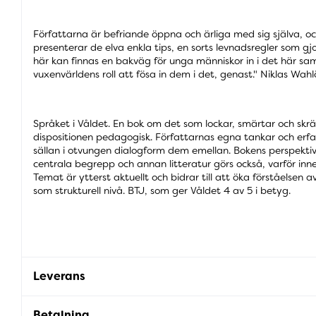
Författarna är befriande öppna och ärliga med sig själva, oc
presenterar de elva enkla tips, en sorts levnadsregler som gjor
här kan finnas en bakväg för unga människor in i det här sa
vuxenvärldens roll att fösa in dem i det, genast." Niklas Wa
Språket i Våldet. En bok om det som lockar, smärtar och skrä
dispositionen pedagogisk. Författarnas egna tankar och erfar
sällan i otvungen dialogform dem emellan. Bokens perspektiv 
centrala begrepp och annan litteratur görs också, varför inn
Temat är ytterst aktuellt och bidrar till att öka förståelsen av
som strukturell nivå. BTJ, som ger Våldet 4 av 5 i betyg.
Leverans
Betalning