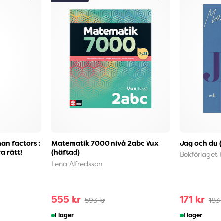
an factors :
Matematik 7000 nivå 2abc Vux
Jag och du 
a rätt!
(häftad)
Bokförlaget 
Lena Alfredsson
555 kr
171 kr
593 kr
183
I lager
I lager