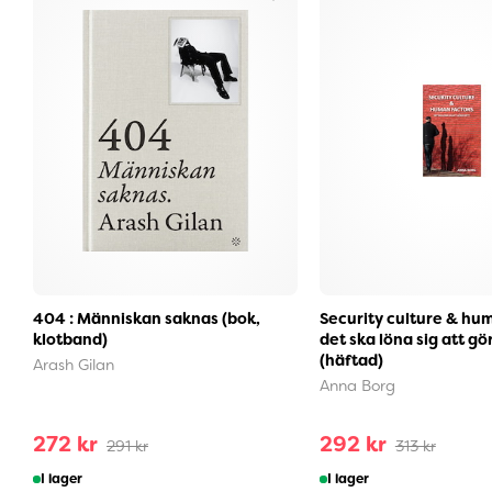
404 : Människan saknas (bok,
Security culture & hum
klotband)
det ska löna sig att gör
(häftad)
Arash Gilan
Anna Borg
272 kr
292 kr
291 kr
313 kr
I lager
I lager