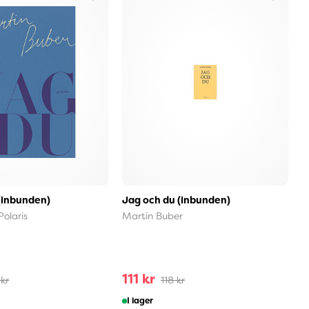
(inbunden)
Jag och du (inbunden)
Å
o
Polaris
Martin Buber
G
111 kr
1
 kr
118 kr
I lager