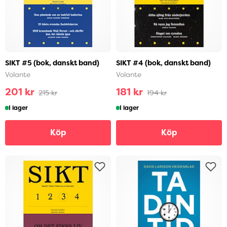
SIKT #5 (bok, danskt band)
SIKT #4 (bok, danskt band)
Volante
Volante
201 kr
181 kr
215 kr
194 kr
I lager
I lager
Köp
Köp