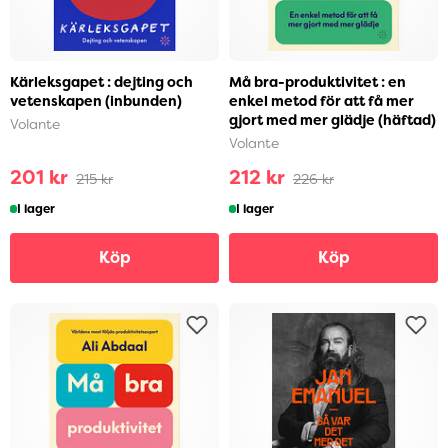
Kärleksgapet : dejting och
Må bra-produktivitet : en
vetenskapen (inbunden)
enkel metod för att få mer
gjort med mer glädje (häftad)
Volante
Volante
201 kr
212 kr
215 kr
226 kr
I lager
I lager
Köp
Köp