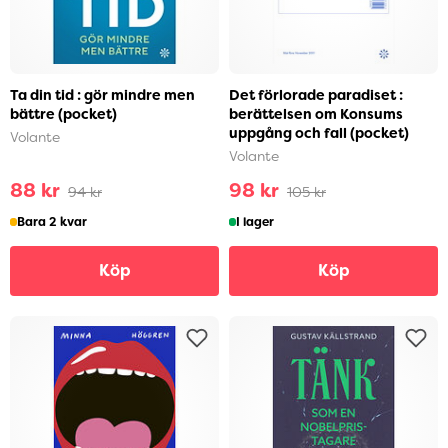
Ta din tid : gör mindre men
Det förlorade paradiset :
bättre (pocket)
berättelsen om Konsums
uppgång och fall (pocket)
Volante
Volante
88 kr
98 kr
94 kr
105 kr
Bara 2 kvar
I lager
Köp
Köp