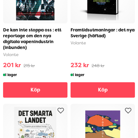
De kan inte stoppa oss : ett
Framtidsutmaningar : det nya
reportage om den nya
Sverige (häftad)
digitala vapenindustrin
Volante
(inbunden)
Volante
201 kr
232 kr
215 kr
248 kr
I lager
I lager
Köp
Köp