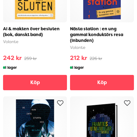
AI & makten över besluten
Nästa station : en ung
(bok, danskt band)
gammal konduktörs resa
(inbunden)
Volante
Volante
242 kr
212 kr
259 kr
226 kr
I lager
I lager
Köp
Köp