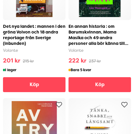
Det nya landet : mannen i den
En annan historia : om
gröna Volvon och 18 andra
Barumskvinnan, Mama
reportage från Sverige
Masika och 49 andra
(inbunden)
personer alla bör känna till
(inbunden)
Volante
Volante
201 kr
222 kr
215 kr
237 kr
I lager
Bara 5 kvar
Köp
Köp