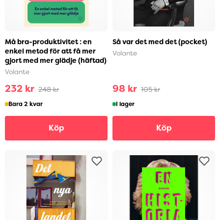
Må bra-produktivitet : en
Så var det med det (pocket)
enkel metod för att få mer
Volante
gjort med mer glädje (häftad)
Volante
232 kr
98 kr
248 kr
105 kr
Bara 2 kvar
I lager
Köp
Köp