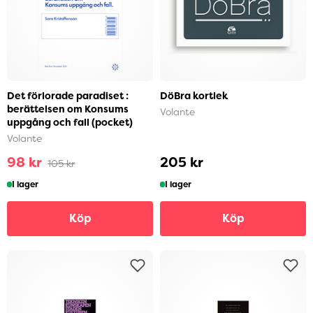
Det förlorade paradiset :
DöBra kortlek
berättelsen om Konsums
Volante
uppgång och fall (pocket)
Volante
98 kr
205 kr
105 kr
I lager
I lager
Köp
Köp