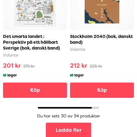
Det smarta landet :
Stockholm 2040 (bok, danskt
Perspektiv på ett hållbart
band)
Sverige (bok, danskt band)
Volante
Volante
201 kr
212 kr
215 kr
226 kr
I lager
I lager
Köp
Köp
Du har sett 30 av 34 produkter
Ladda fler