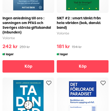
Ingen anledning till oro :
SIKT #2 : smart tänkt från
sanningen om PFAS och
hela världen (bok, danskt
Sveriges största giftskandal
band)
(inbunden)
Volante
Volante
242 kr
181 kr
259 kr
194 kr
I lager
I lager
Köp
Köp