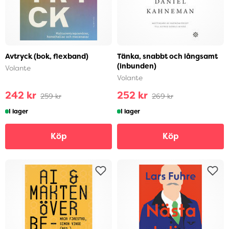
Avtryck (bok, flexband)
Tänka, snabbt och långsamt
(inbunden)
Volante
Volante
242 kr
252 kr
259 kr
269 kr
I lager
I lager
Köp
Köp