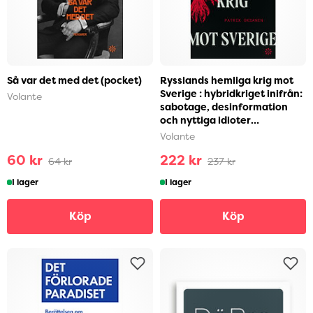
Så var det med det (pocket)
Rysslands hemliga krig mot
Sverige : hybridkriget inifrån:
Volante
sabotage, desinformation
och nyttiga idioter
(inbunden)
Volante
60 kr
222 kr
64 kr
237 kr
I lager
I lager
Köp
Köp