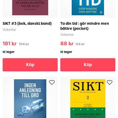
SIKT #3 (bok, danskt band)
Ta din tid : gör mindre men
bättre (pocket)
Volante
Volante
181 kr
88 kr
194 kr
94 kr
I lager
I lager
Köp
Köp