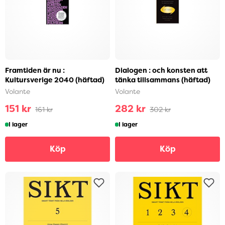
Framtiden är nu :
Dialogen : och konsten att
Kultursverige 2040 (häftad)
tänka tillsammans (häftad)
Volante
Volante
151 kr
282 kr
161 kr
302 kr
I lager
I lager
Köp
Köp