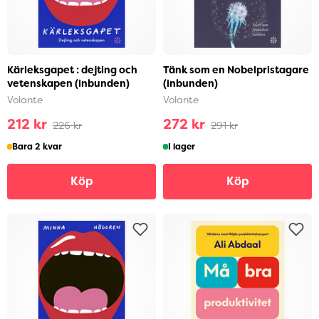
Kärleksgapet : dejting och
Tänk som en Nobelpristagare
vetenskapen (inbunden)
(inbunden)
Volante
Volante
212 kr
272 kr
226 kr
291 kr
Bara 2 kvar
I lager
Köp
Köp