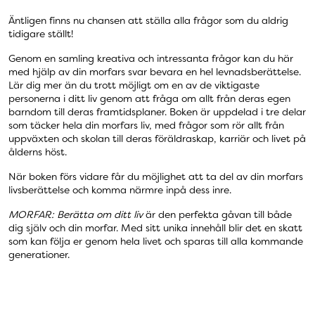
Äntligen finns nu chansen att ställa alla frågor som du aldrig
tidigare ställt!
Genom en samling kreativa och intressanta frågor kan du här
med hjälp av din morfars svar bevara en hel levnads­berättelse.
Lär dig mer än du trott möjligt om en av de viktigaste
personerna i ditt liv genom att fråga om allt från deras egen
barndom till deras framtidsplaner. Boken är uppdelad i tre delar
som täcker hela din morfars liv, med frågor som rör allt från
uppväxten och skolan till deras föräldraskap, karriär och livet på
ålderns höst.
När boken förs vidare får du möjlighet att ta del av din morfars
livsberättelse och komma närmre inpå dess inre.
MORFAR: Berätta om ditt liv
är den perfekta gåvan till både
dig själv och din morfar. Med sitt unika innehåll blir det en skatt
som kan följa er genom hela livet och sparas till alla kommande
generationer.