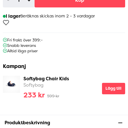
-
+
Köp
I lager
Beräknas skickas inom 2 - 3 vardagar
Fri frakt över 399:-
Snabb leverans
Alltid låga priser
Kampanj
Softybag Chair Kids
Softybag
Lägg till
233 kr
599 kr
Produktbeskrivning