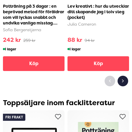
Potträning på 3 dagar : en
Lev kreativt : hur du utvecklar
beprövad metod för föräldrar
ditt skapande jag i tolv steg
som vill lyckas snabbt och
(pocket)
undvika vanliga misstag.
Julia Cameron
Steg-för-ste...
Sofia Bergenstjerna
242 kr
88 kr
259 kr
94 kr
I lager
I lager
Köp
Köp
Toppsäljare inom facklitteratur
FRI FRAKT