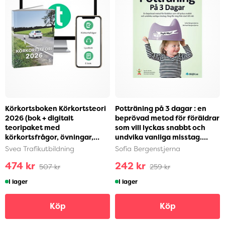
Körkortsboken Körkortsteori
Potträning på 3 dagar : en
2026 (bok + digitalt
beprövad metod för föräldrar
teoripaket med
som vill lyckas snabbt och
körkortsfrågor, övningar,
undvika vanliga misstag.
ljudbok & ebok) (häftad)
Steg-för-ste...
Svea Trafikutbildning
Sofia Bergenstjerna
474 kr
242 kr
507 kr
259 kr
I lager
I lager
Köp
Köp