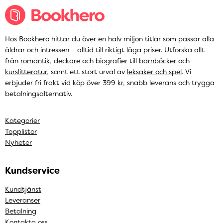
Hos Bookhero hittar du över en halv miljon titlar som passar alla
åldrar och intressen – alltid till riktigt låga priser. Utforska allt
från
romantik
,
deckare
och
biografier
till
barnböcker
och
kurslitteratur
, samt ett stort urval av
leksaker och spel
. Vi
erbjuder fri frakt vid köp över 399 kr, snabb leverans och trygga
betalningsalternativ.
Kategorier
Topplistor
Nyheter
Kundservice
Kundtjänst
Leveranser
Betalning
Kontakta oss