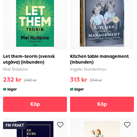
Let them-teorin (svensk
Kitchen table management
utgåva) (inbunden)
(inbunden)
Mel Robbins
Ingela Nordenhav
232 kr
313 kr
248 kr
334 kr
I lager
I lager
Köp
Köp
FRI FRAKT