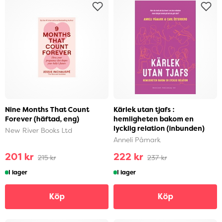
Nine Months That Count
Kärlek utan tjafs :
Forever (häftad, eng)
hemligheten bakom en
lycklig relation (inbunden)
New River Books Ltd
Anneli Påmark
201 kr
222 kr
215 kr
237 kr
I lager
I lager
Köp
Köp