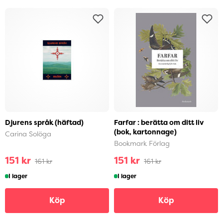
Djurens språk (häftad)
Farfar : berätta om ditt liv
(bok, kartonnage)
Carina Solöga
Bookmark Förlag
151 kr
151 kr
161 kr
161 kr
I lager
I lager
Köp
Köp