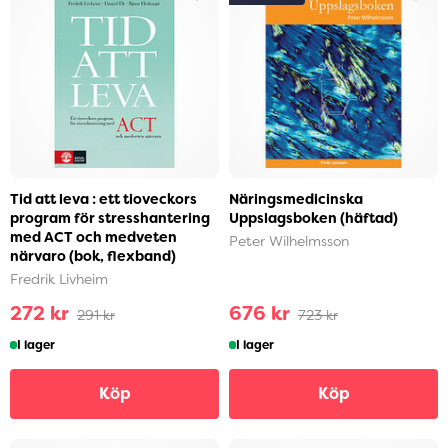
Tid att leva : ett tioveckors
Näringsmedicinska
program för stresshantering
Uppslagsboken (häftad)
med ACT och medveten
Peter Wilhelmsson
närvaro (bok, flexband)
Fredrik Livheim
272 kr
676 kr
291 kr
723 kr
I lager
I lager
Köp
Köp