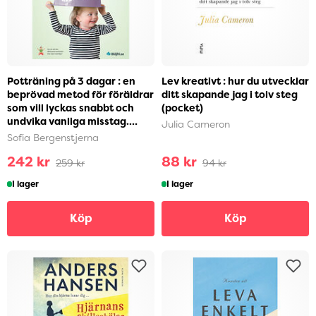
Potträning på 3 dagar : en
Lev kreativt : hur du utvecklar
beprövad metod för föräldrar
ditt skapande jag i tolv steg
som vill lyckas snabbt och
(pocket)
undvika vanliga misstag.
Julia Cameron
Steg-för-ste...
Sofia Bergenstjerna
242 kr
88 kr
259 kr
94 kr
I lager
I lager
Köp
Köp