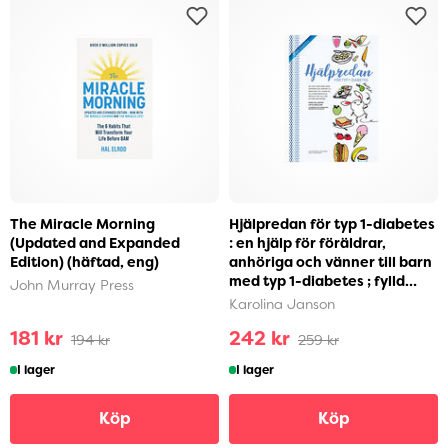
The Miracle Morning
Hjälpredan för typ 1-diabetes
(Updated and Expanded
: en hjälp för föräldrar,
Edition) (häftad, eng)
anhöriga och vänner till barn
med typ 1-diabetes ; fylld
John Murray Press
med mat...
Karolina Janson
181 kr
242 kr
194 kr
259 kr
I lager
I lager
Köp
Köp