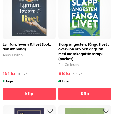
Lymfan, levern & livet (bok,
Släpp ångesten, fånga livet :
danskt band)
övervinn oro och ängslan
med metakognitiv terapi
Anna Hallén
(pocket)
Pia Callesen
151 kr
88 kr
161 kr
94 kr
I lager
I lager
Köp
Köp