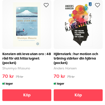
Konsten att leva utan oro : 48
Hjärnstark : hur motion och
råd för att hitta lugnet
träning stärker din hjärna
(pocket)
(pocket)
Shunmyo Masuno
Anders Hansen
70 kr
70 kr
75 kr
75 kr
I lager
I lager
Köp
Köp