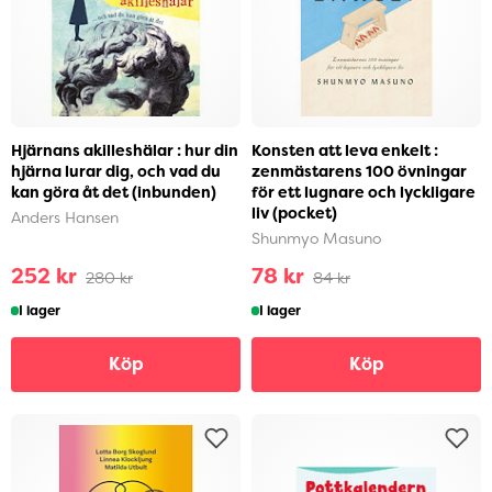
Hjärnans akilleshälar : hur din
Konsten att leva enkelt :
hjärna lurar dig, och vad du
zenmästarens 100 övningar
kan göra åt det (inbunden)
för ett lugnare och lyckligare
liv (pocket)
Anders Hansen
Shunmyo Masuno
252 kr
78 kr
280 kr
84 kr
I lager
I lager
Köp
Köp