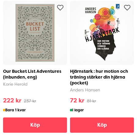
Our Bucket List Adventures
Hjärnstark : hur motion och
(inbunden, eng)
träning stärker din hjärna
(pocket)
Korie Herold
Anders Hansen
222 kr
72 kr
237 kr
81 kr
Bara 1 kvar
I lager
Köp
Köp