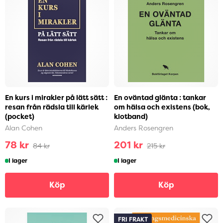
En kurs i mirakler på lätt sätt :
En oväntad glänta : tankar
resan från rädsla till kärlek
om hälsa och existens (bok,
(pocket)
klotband)
Alan Cohen
Anders Rosengren
78 kr
201 kr
84 kr
215 kr
I lager
I lager
Köp
Köp
FRI FRAKT