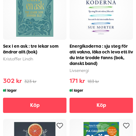
Sex i en ask : tre lekar som
Energikoderna : sju steg för
ändrar allt (bok)
att vakna, läka och leva ett liv
du inte trodde fanns (bok,
Kristoffer Lindh
danskt band)
Livsenergi
302 kr
171 kr
323 kr
183 kr
I lager
I lager
Köp
Köp