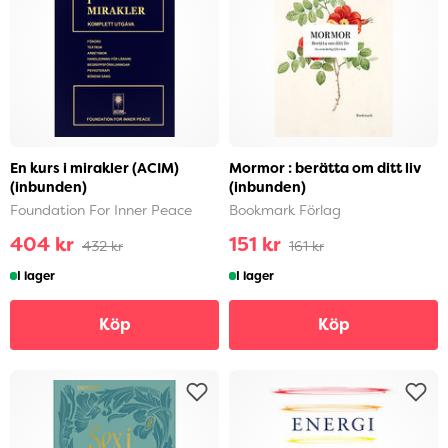
En kurs i mirakler (ACIM)
Mormor : berätta om ditt liv
(inbunden)
(inbunden)
Foundation For Inner Peace
Bookmark Förlag
404 kr
151 kr
432 kr
161 kr
I lager
I lager
Köp
Köp