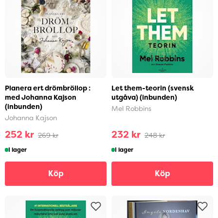
Planera ert drömbröllop :
Let them-teorin (svensk
med Johanna Kajson
utgåva) (inbunden)
(inbunden)
Mel Robbins
Johanna Kajson
252 kr
232 kr
269 kr
248 kr
I lager
I lager
Köp
Köp