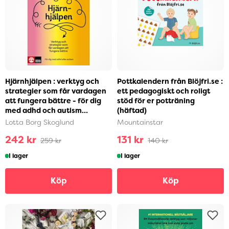
Hjärnhjälpen : verktyg och
Pottkalendern från Blöjfri.se :
strategier som får vardagen
ett pedagogiskt och roligt
att fungera bättre - för dig
stöd för er potträning
med adhd och autism
(häftad)
(häftad)
Lotta Borg Skoglund
Mountainstar
242 kr
131 kr
259 kr
140 kr
I lager
I lager
Köp
Köp