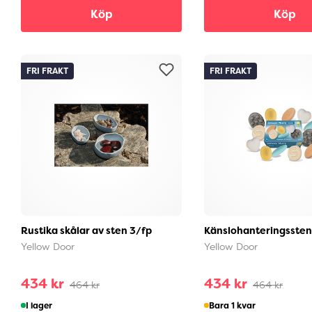
Köp
Köp
FRI FRAKT
FRI FRAKT
Rustika skålar av sten 3/fp
Känslohanteringssten
Yellow Door
Yellow Door
434 kr
434 kr
464 kr
464 kr
I lager
Bara 1 kvar