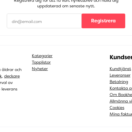
Registrera dig för att få vårt nyhetsbrev och hålla dig
uppdaterad om senaste nytt.
Registrera
Kategorier
Kundser
Topplistor
Nyheter
Kundtjänst
a åldrar och
Leveranser
k
,
deckare
Betalning
rval av
Kontakta o
b leverans
Om Bookhe
Allmänna vi
Cookies
Mina faktu