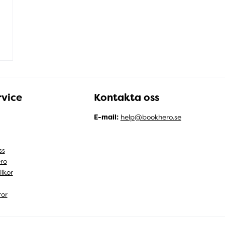
vice
Kontakta oss
E-mail:
help@bookhero.se
ss
ro
llkor
ror