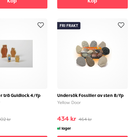
Köp
Köp
FRI FRAKT
r trä Guldlock 4/fp
Undersök Fossilier av sten 8/fp
r
Yellow Door
434 kr
02 kr
464 kr
I lager