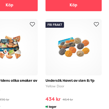
Köp
Köp
FRI FRAKT
ldens olika smaker av
Undersök Havet av sten 8/fp
Yellow Door
r
434 kr
496 kr
464 kr
r
I lager