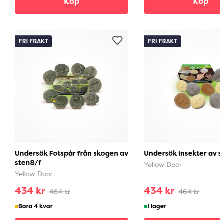
Köp
Köp
FRI FRAKT
FRI FRAKT
Undersök Fotspår från skogen av
Undersök insekter av 
sten8/f
Yellow Door
Yellow Door
434 kr
434 kr
464 kr
464 kr
Bara 4 kvar
I lager