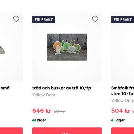
FRI FRAKT
FRI FRAKT
e små
träd och buskar av trä 10/fp
Småfolk fr
sten 10/fp
Yellow Door
Yellow Doo
646 kr
504 kr
691 kr
I lager
I lager