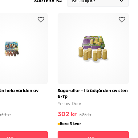
SORTERA PÅ:
Bästsäljare
ån hela världen av
Sagorullar - I trädgården av sten
6/fp
r
Yellow Door
302 kr
539 kr
323 kr
Bara 3 kvar