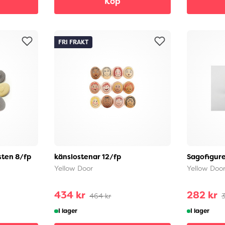
Köp
FRI FRAKT
sten 8/fp
känslostenar 12/fp
Sagofigure
Yellow Door
Yellow Doo
434 kr
282 kr
464 kr
3
I lager
I lager