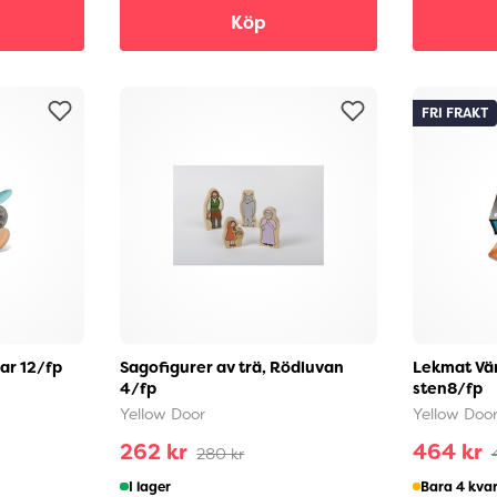
Köp
FRI FRAKT
ar 12/fp
Sagofigurer av trä, Rödluvan
Lekmat Vär
4/fp
sten8/fp
Yellow Door
Yellow Doo
262 kr
464 kr
280 kr
I lager
Bara 4 kva