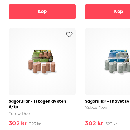
Köp
Köp
Sagorullar - I skogen av sten
Sagorullar - I havet sv
6/fp
Yellow Door
Yellow Door
302 kr
302 kr
323 kr
323 kr