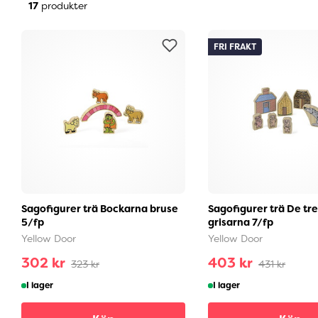
17
produkter
FRI FRAKT
Sagofigurer trä Bockarna bruse
Sagofigurer trä De tr
5/fp
grisarna 7/fp
Yellow Door
Yellow Door
302 kr
403 kr
323 kr
431 kr
I lager
I lager