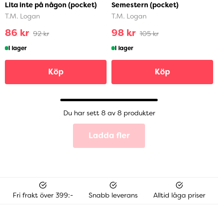
Lita inte på någon (pocket)
Semestern (pocket)
T.M. Logan
T.M. Logan
86 kr
98 kr
92 kr
105 kr
I lager
I lager
Köp
Köp
Du har sett 8 av 8 produkter
Ladda fler
Fri frakt över 399:-
Snabb leverans
Alltid låga priser