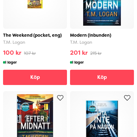
The Weekend (pocket, eng)
Modern (inbunden)
T.M. Logan
T.M. Logan
100 kr
201 kr
107 kr
215 kr
I lager
I lager
Köp
Köp