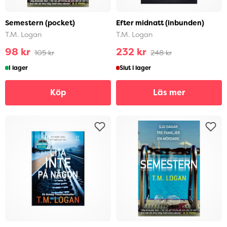
Semestern (pocket)
Efter midnatt (inbunden)
T.M. Logan
T.M. Logan
98 kr
232 kr
105 kr
248 kr
I lager
Slut i lager
Köp
Läs mer