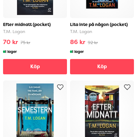
Efter midnatt (pocket)
Lita inte på någon (pocket)
T.M. Logan
T.M. Logan
70 kr
86 kr
75 kr
92 kr
I lager
I lager
Köp
Köp