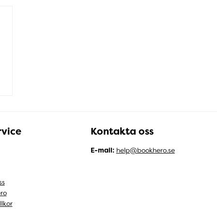
vice
Kontakta oss
E-mail:
help@bookhero.se
ss
ro
llkor