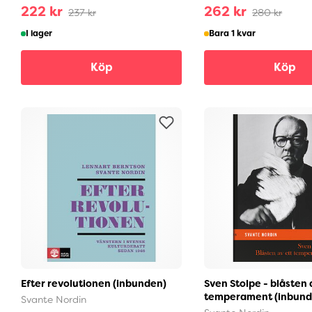
222 kr
262 kr
237 kr
280 kr
I lager
Bara 1 kvar
Köp
Köp
Efter revolutionen (inbunden)
Sven Stolpe - blåsten 
temperament (inbund
Svante Nordin