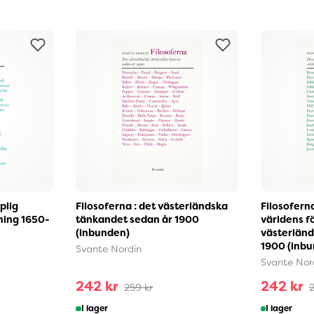
plig
Filosoferna : det västerländska
Filosofern
ning 1650-
tänkandet sedan år 1900
världens f
(inbunden)
västerländ
1900 (inb
Svante Nordin
Svante Nor
242 kr
242 kr
259 kr
2
I lager
I lager