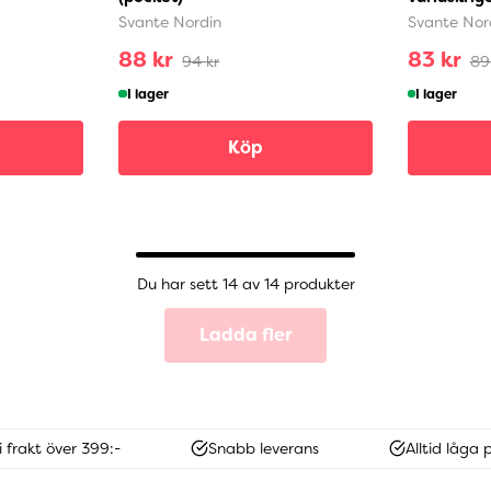
Svante Nordin
Svante Nor
88 kr
83 kr
94 kr
89
I lager
I lager
Köp
Du har sett 14 av 14 produkter
Ladda fler
i frakt över 399:-
Snabb leverans
Alltid låga p