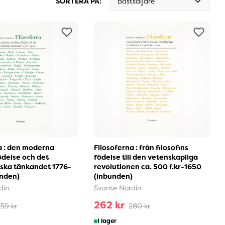
SORTERA PÅ:
Bästsäljare
a : den moderna
Filosoferna : från filosofins
ödelse och det
födelse till den vetenskapliga
ska tänkandet 1776-
revolutionen ca. 500 f.kr-1650
unden)
(inbunden)
din
Svante Nordin
262 kr
59 kr
280 kr
I lager