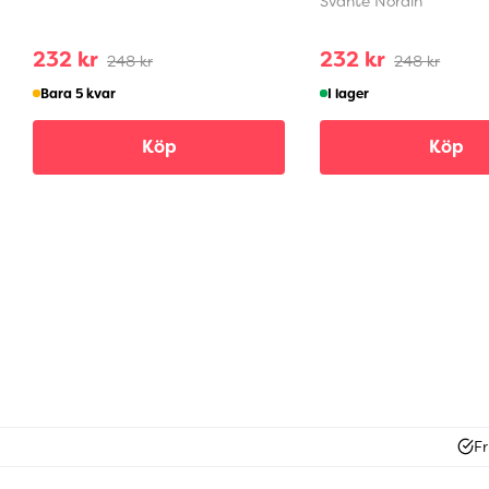
Svante Nordin
232 kr
232 kr
248 kr
248 kr
Bara 5 kvar
I lager
Köp
Köp
Fr