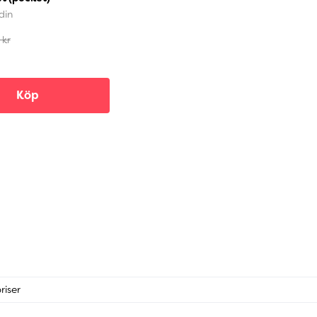
din
 kr
Köp
riser