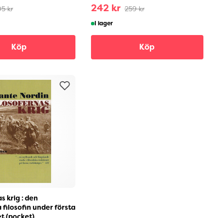
242 kr
5 kr
259 kr
I lager
Köp
Köp
s krig : den
 filosofin under första
et (pocket)