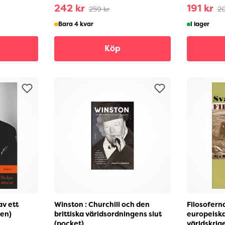
242 kr
191 kr
259 kr
20
Bara 4 kvar
I lager
Köp
av ett
Winston : Churchill och den
Filosoferna
en)
brittiska världsordningens slut
europeiska
(pocket)
världskrig