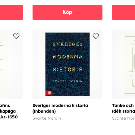
Köp
sofins
Sveriges moderna historia
Tanke och 
skapliga
(inbunden)
idéhistori
f.kr-1650
Svante Nordin
Svante Nor