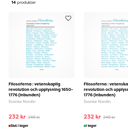
14
produkter
Filosoferna : vetenskaplig
Filosoferna : vetenska
revolution och upplysning 1650-
revolution och upplys
1776 (inbunden)
1776 (inbunden)
Svante Nordin
Svante Nordin
232 kr
232 kr
248 kr
248 kr
Slut i lager
I lager