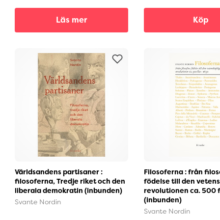
Läs mer
Köp
Världsandens partisaner :
Filosoferna : från filo
filosoferna, Tredje riket och den
födelse till den veten
liberala demokratin (inbunden)
revolutionen ca. 500 
(inbunden)
Svante Nordin
Svante Nordin