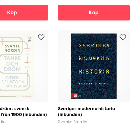
Köp
Köp
dröm : svensk
Sveriges moderna historia
a från 1900 (inbunden)
(inbunden)
din
Svante Nordin