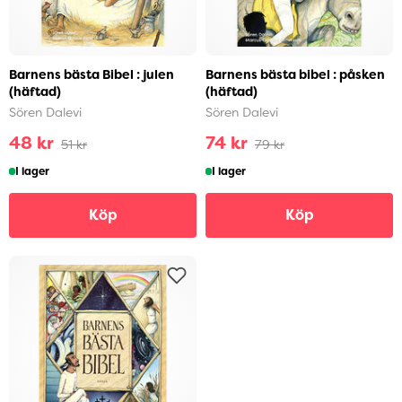
Barnens bästa Bibel : julen
Barnens bästa bibel : påsken
(häftad)
(häftad)
Sören Dalevi
Sören Dalevi
48 kr
74 kr
51 kr
79 kr
I lager
I lager
Köp
Köp