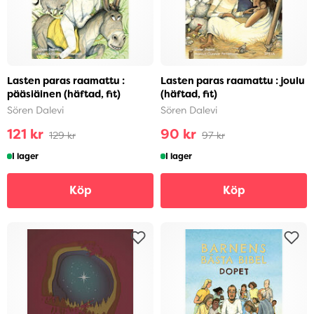
Lasten paras raamattu :
Lasten paras raamattu : joulu
pääsiäinen (häftad, fit)
(häftad, fit)
Sören Dalevi
Sören Dalevi
121 kr
90 kr
129 kr
97 kr
I lager
I lager
Köp
Köp