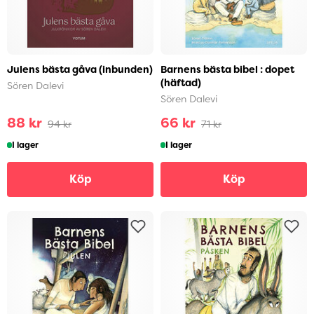
Julens bästa gåva (inbunden)
Barnens bästa bibel : dopet
(häftad)
Sören Dalevi
Sören Dalevi
88 kr
66 kr
94 kr
71 kr
I lager
I lager
Köp
Köp