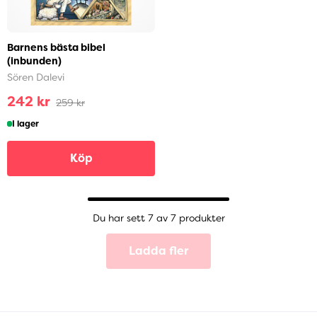
Barnens bästa bibel
(inbunden)
Sören Dalevi
242 kr
259 kr
I lager
Köp
Du har sett 7 av 7 produkter
Ladda fler