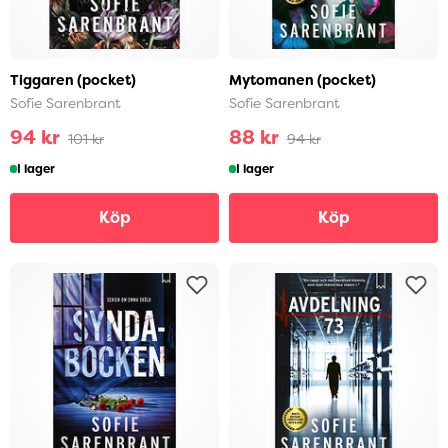
Tiggaren (pocket)
Mytomanen (pocket)
Sofie Sarenbrant
Sofie Sarenbrant
94 kr
88 kr
101 kr
94 kr
I lager
I lager
Köp
Köp