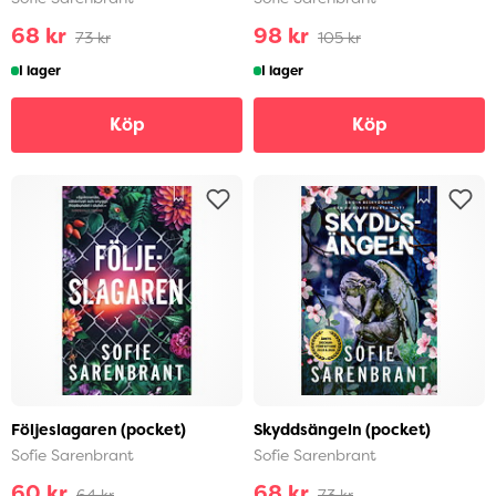
68 kr
98 kr
73 kr
105 kr
I lager
I lager
Köp
Köp
Följeslagaren (pocket)
Skyddsängeln (pocket)
Sofie Sarenbrant
Sofie Sarenbrant
60 kr
68 kr
64 kr
73 kr