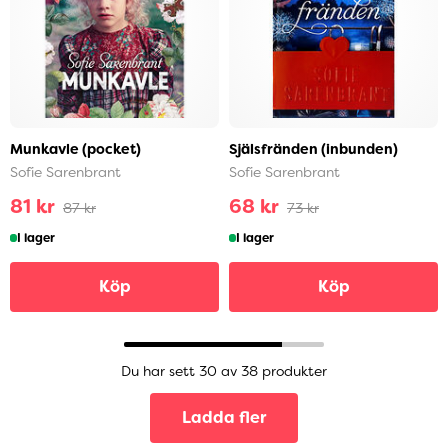
Munkavle (pocket)
Själsfränden (inbunden)
Sofie Sarenbrant
Sofie Sarenbrant
81 kr
68 kr
87 kr
73 kr
I lager
I lager
Köp
Köp
Du har sett 30 av 38 produkter
Ladda fler