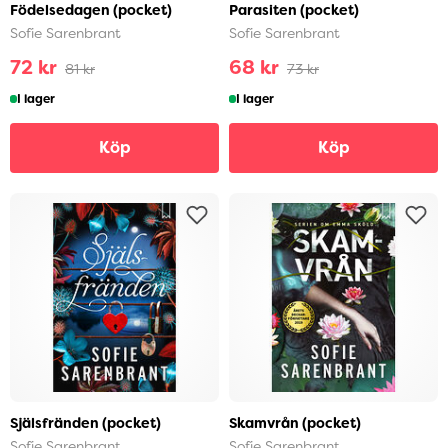
Födelsedagen (pocket)
Parasiten (pocket)
Sofie Sarenbrant
Sofie Sarenbrant
72 kr
68 kr
81 kr
73 kr
I lager
I lager
Köp
Köp
Själsfränden (pocket)
Skamvrån (pocket)
Sofie Sarenbrant
Sofie Sarenbrant