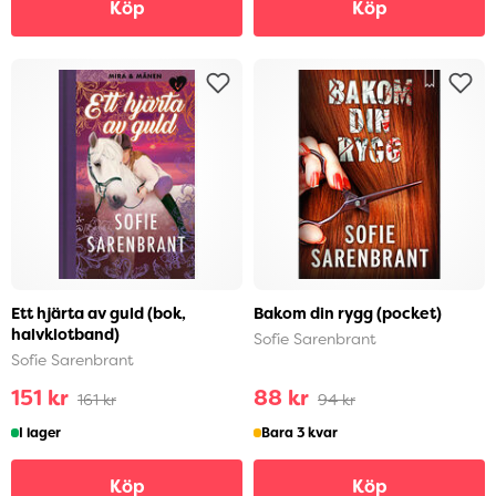
Köp
Köp
Ett hjärta av guld (bok,
Bakom din rygg (pocket)
halvklotband)
Sofie Sarenbrant
Sofie Sarenbrant
151 kr
88 kr
161 kr
94 kr
I lager
Bara 3 kvar
Köp
Köp