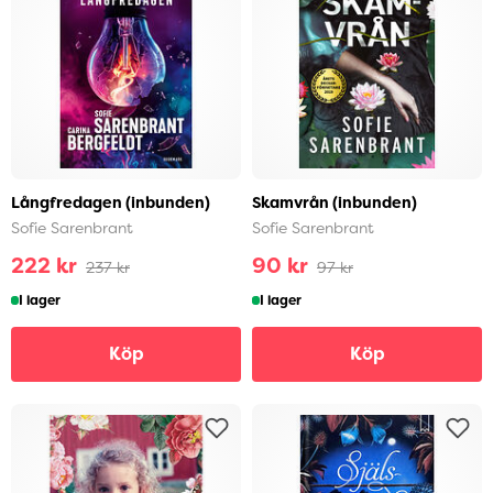
Långfredagen (inbunden)
Skamvrån (inbunden)
Sofie Sarenbrant
Sofie Sarenbrant
222 kr
90 kr
237 kr
97 kr
I lager
I lager
Köp
Köp