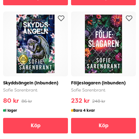
Skyddsängeln (inbunden)
Följeslagaren (inbunden)
Sofie Sarenbrant
Sofie Sarenbrant
80 kr
232 kr
86 kr
248 kr
I lager
Bara 4 kvar
Köp
Köp