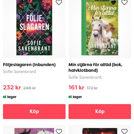
Följeslagaren (inbunden)
Min stjärna för alltid (bok,
halvklotband)
Sofie Sarenbrant
Sofie Sarenbrant
232 kr
161 kr
248 kr
172 kr
I lager
I lager
Köp
Köp