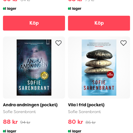
I lager
I lager
Köp
Köp
Andra andningen (pocket)
Vila i frid (pocket)
Sofie Sarenbrant
Sofie Sarenbrant
88 kr
80 kr
94 kr
86 kr
I lager
I lager