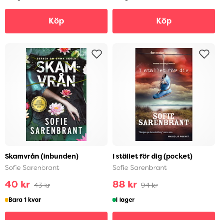
Köp
Köp
Skamvrån (inbunden)
I stället för dig (pocket)
Sofie Sarenbrant
Sofie Sarenbrant
40 kr
88 kr
43 kr
94 kr
Bara 1 kvar
I lager