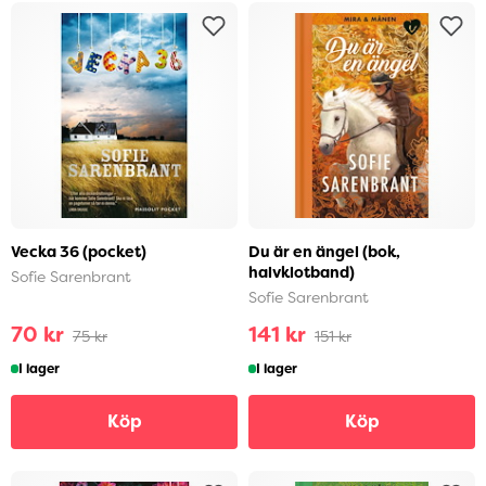
Vecka 36 (pocket)
Du är en ängel (bok,
halvklotband)
Sofie Sarenbrant
Sofie Sarenbrant
70 kr
141 kr
75 kr
151 kr
I lager
I lager
Köp
Köp