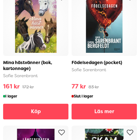
Mina hästvänner (bok,
Födelsedagen (pocket)
kartonnage)
Sofie Sarenbrant
Sofie Sarenbrant
161 kr
77 kr
172 kr
83 kr
I lager
Slut i lager
Köp
Läs mer