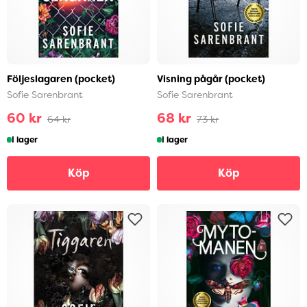
Följeslagaren (pocket)
Visning pågår (pocket)
Sofie Sarenbrant
Sofie Sarenbrant
60 kr
68 kr
64 kr
73 kr
I lager
I lager
Köp
Köp