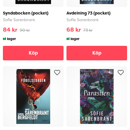
Syndabocken (pocket)
Avdelning 73 (pocket)
Sofie Sarenbrant
Sofie Sarenbrant
84 kr
68 kr
90 kr
73 kr
I lager
I lager
Köp
Köp