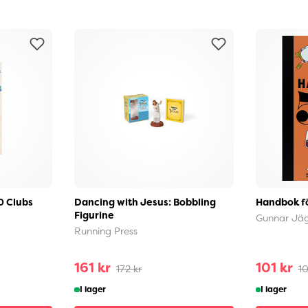
0 Clubs
Dancing with Jesus: Bobbling
Handbok fö
Figurine
Gunnar Jä
Running Press
161 kr
101 kr
172 kr
10
I lager
I lager