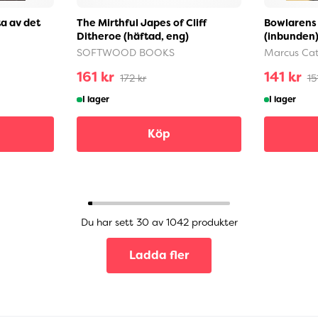
a av det
The Mirthful Japes of Cliff
Bowlarens 
Ditheroe (häftad, eng)
(inbunden
SOFTWOOD BOOKS
Marcus Ca
161 kr
141 kr
172 kr
15
I lager
I lager
Köp
Du har sett 30 av 1042 produkter
Ladda fler