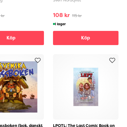
108 kr
 kr
115 kr
I lager
Köp
Köp
ssboken (bok, danskt
LPOTL: The Last Comic Book on