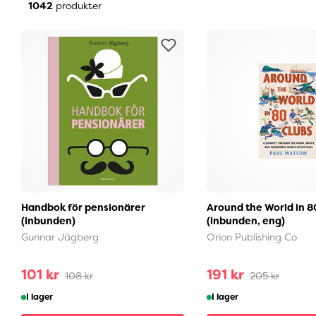
1042
produkter
Handbok för pensionärer
Around the World in 8
(inbunden)
(inbunden, eng)
Gunnar Jägberg
Orion Publishing Co
101 kr
191 kr
108 kr
205 kr
I lager
I lager