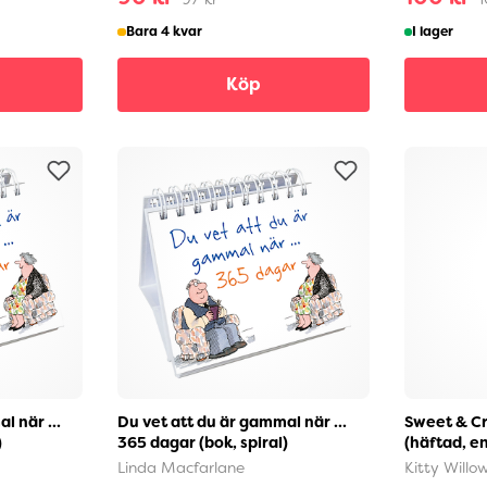
Bara 4 kvar
I lager
Köp
l när ...
Du vet att du är gammal när ...
Sweet & Cr
)
365 dagar (bok, spiral)
(häftad, e
Linda Macfarlane
Kitty Willo