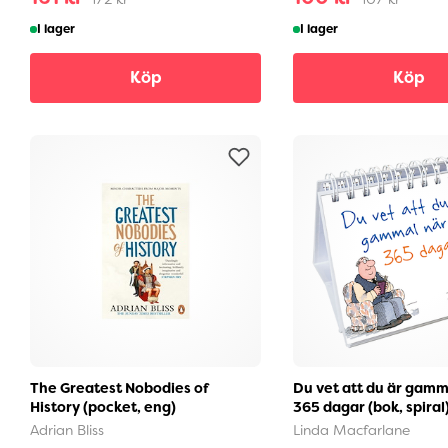
I lager
I lager
Köp
Köp
The Greatest Nobodies of
Du vet att du är gamma
History (pocket, eng)
365 dagar (bok, spiral
Adrian Bliss
Linda Macfarlane