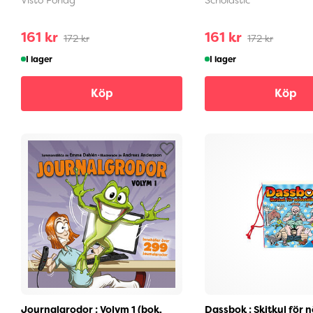
161 kr
161 kr
172 kr
172 kr
I lager
I lager
Köp
Köp
Journalgrodor : Volym 1 (bok,
Dassbok : Skitkul för 