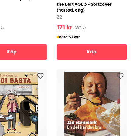
the Left VOL 3 - Softcover
(häftad, eng)
Z2
171 kr
 kr
183 kr
Bara 5 kvar
Köp
Köp