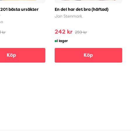
201 bästa ursäkter
En del har det bra (häftad)
)
Jan Stenmark
to
242 kr
1 kr
259 kr
I lager
Köp
Köp