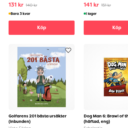
131 kr
141 kr
140 kr
151 kr
Bara 3 kvar
I lager
Köp
Köp
Golfarens 201 bästa ursäkter
Dog Man 6: Brawl of t
(inbunden)
(häftad, eng)
Visto Förlag
Scholastic