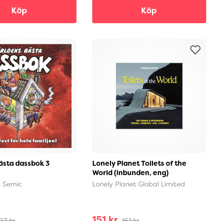
Köp
Köp
ästa dassbok 3
Lonely Planet Toilets of the
World (inbunden, eng)
t Semic
Lonely Planet Global Limited
151 kr
07 kr
161 kr