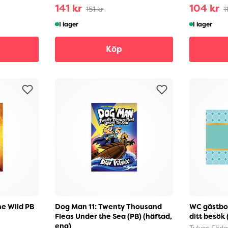
141 kr
104 kr
151 kr
1
I lager
I lager
Köp
he Wild PB
Dog Man 11: Twenty Thousand
WC gästbok 
Fleas Under the Sea (PB) (häftad,
ditt besök
eng)
Tukan Förl