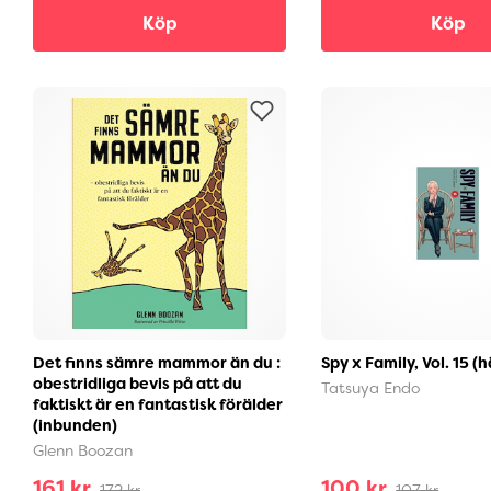
Köp
Köp
Det finns sämre mammor än du :
Spy x Family, Vol. 15 (
obestridliga bevis på att du
Tatsuya Endo
faktiskt är en fantastisk förälder
(inbunden)
Glenn Boozan
161 kr
100 kr
172 kr
107 kr