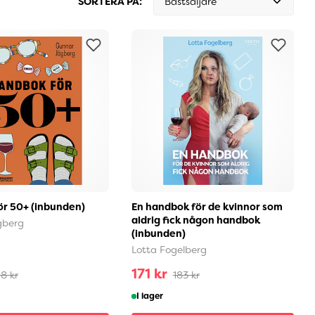
SORTERA PÅ:
Bästsäljare
r 50+ (inbunden)
En handbok för de kvinnor som
aldrig fick någon handbok
gberg
(inbunden)
Lotta Fogelberg
171 kr
8 kr
183 kr
I lager