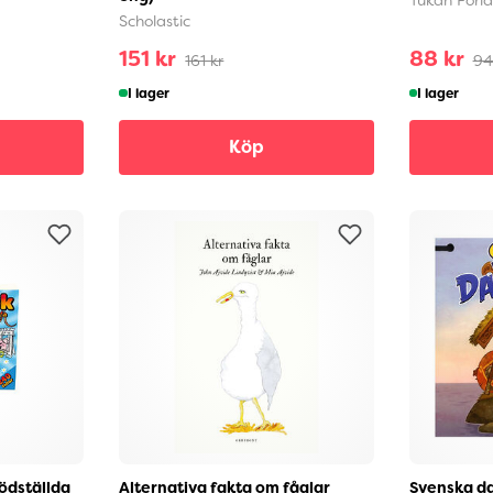
Scholastic
151 kr
88 kr
161 kr
94
I lager
I lager
Köp
nödställda
Alternativa fakta om fåglar
Svenska da