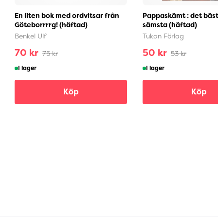
En liten bok med ordvitsar från
Pappaskämt : det bäst
Göteborrrrg! (häftad)
sämsta (häftad)
Benkel Ulf
Tukan Förlag
70 kr
50 kr
75 kr
53 kr
I lager
I lager
Köp
Köp