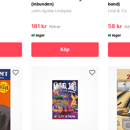
(inbunden)
band)
John Ajvide Lindqvist
Lind & Co
181 kr
58 kr
194 kr
62
I lager
I lager
Köp