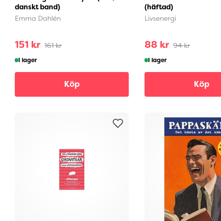
danskt band)
(häftad)
Emma Dahlén
Livsenergi
151 kr
88 kr
161 kr
94 kr
I lager
I lager
Köp
Köp