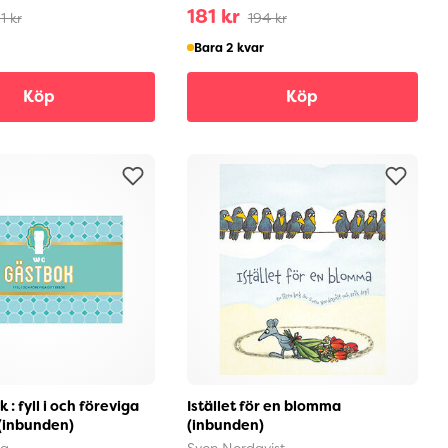
181 kr
11 kr
194 kr
Bara 2 kvar
Köp
Köp
: fyll i och föreviga
Istället för en blomma
 (inbunden)
(inbunden)
ag
Sven Nordqvist