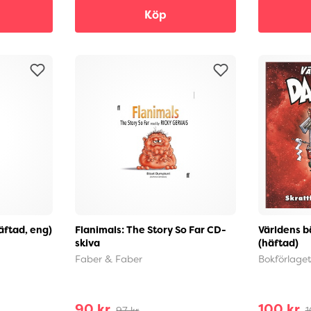
Köp
häftad, eng)
Flanimals: The Story So Far CD-
Världens b
skiva
(häftad)
Faber & Faber
Bokförlage
90 kr
100 kr
97 kr
1