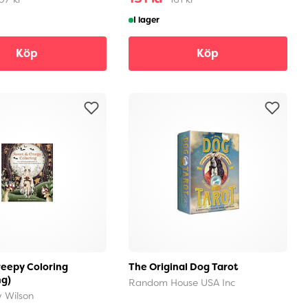
I lager
Köp
Köp
eepy Coloring
The Original Dog Tarot
ng)
Random House USA Inc
w Wilson