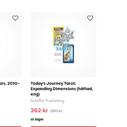
ars, 2010–
Today's Journey Tarot:
Expanding Dimensions (häftad,
eng)
Schiffer Publishing
262 kr
280 kr
I lager