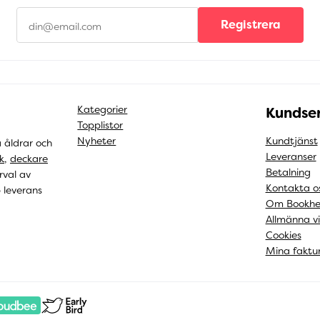
Registrera
Kategorier
Kundser
Topplistor
Nyheter
Kundtjänst
a åldrar och
Leveranser
k
,
deckare
Betalning
rval av
Kontakta o
b leverans
Om Bookhe
Allmänna vi
Cookies
Mina faktu