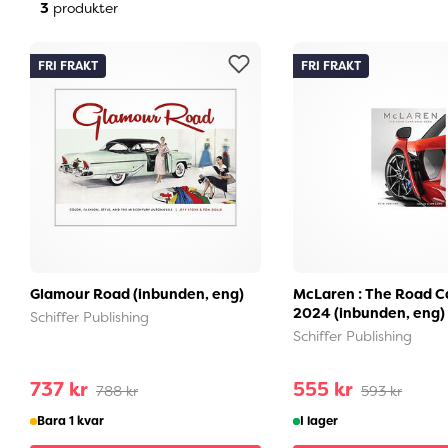
3
produkter
FRI FRAKT
FRI FRAKT
Glamour Road (inbunden, eng)
McLaren : The Road C
2024 (inbunden, eng)
Schiffer Publishing
Schiffer Publishing
737 kr
555 kr
788 kr
593 kr
Bara 1 kvar
I lager