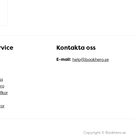
vice
Kontakta oss
E-mail:
help@bookhero.se
ss
ro
llkor
ror
Copyright © Bookhero.se