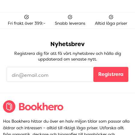
Fri frakt över 399:-
Snabb leverans
Alltid låga priser
Nyhetsbrev
Registrera dig för att få vårt nyhetsbrev och hålla dig
uppdaterad om senaste nytt.
Registrera
Hos Bookhero hittar du över en halv miljon titlar som passar alla
åldrar och intressen – alltid till riktigt låga priser. Utforska allt
från
romantik
,
deckare
och
biografier
till
barnböcker
och