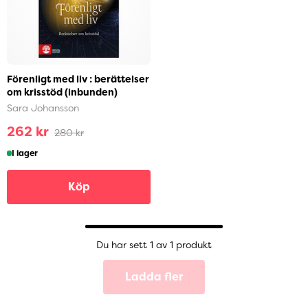
Förenligt med liv : berättelser
om krisstöd (inbunden)
Sara Johansson
262 kr
280 kr
I lager
Köp
Du har sett 1 av 1 produkt
Ladda fler