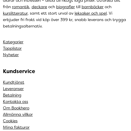
åldrar och intressen – alltid till riktigt låga priser. Utforska allt
från
romantik
,
deckare
och
biografier
till
barnböcker
och
kurslitteratur
, samt ett stort urval av
leksaker och spel
. Vi
erbjuder fri frakt vid köp över 399 kr, snabb leverans och trygga
betalningsalternativ.
Kategorier
Topplistor
Nyheter
Kundservice
Kundtjänst
Leveranser
Betalning
Kontakta oss
Om Bookhero
Allmänna villkor
Cookies
Mina fakturor