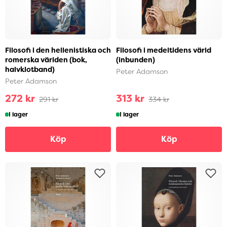
Filosofi i den hellenistiska och
Filosofi i medeltidens värld
romerska världen (bok,
(inbunden)
halvklotband)
Peter Adamson
Peter Adamson
272 kr
313 kr
291 kr
334 kr
I lager
I lager
Köp
Köp