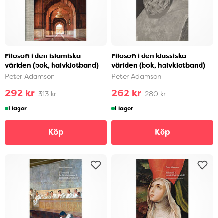
Filosofi i den islamiska
Filosofi i den klassiska
världen (bok, halvklotband)
världen (bok, halvklotband)
Peter Adamson
Peter Adamson
292 kr
262 kr
313 kr
280 kr
I lager
I lager
Köp
Köp