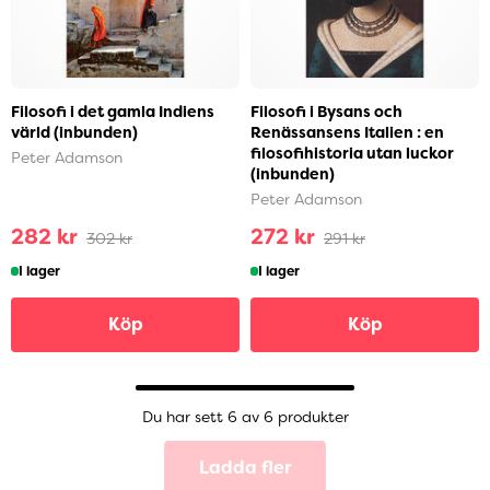
Filosofi i det gamla Indiens
Filosofi i Bysans och
värld (inbunden)
Renässansens Italien : en
filosofihistoria utan luckor
Peter Adamson
(inbunden)
Peter Adamson
282 kr
272 kr
302 kr
291 kr
I lager
I lager
Köp
Köp
Du har sett 6 av 6 produkter
Ladda fler