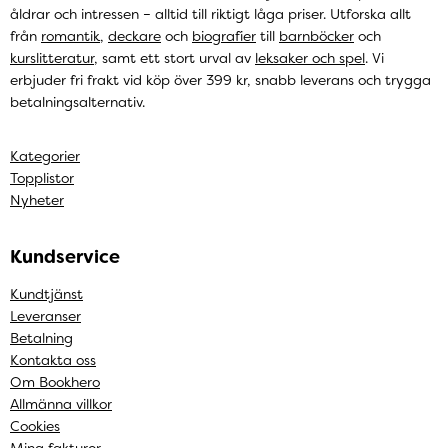
åldrar och intressen – alltid till riktigt låga priser. Utforska allt
från
romantik
,
deckare
och
biografier
till
barnböcker
och
kurslitteratur
, samt ett stort urval av
leksaker och spel
. Vi
erbjuder fri frakt vid köp över 399 kr, snabb leverans och trygga
betalningsalternativ.
Kategorier
Topplistor
Nyheter
Kundservice
Kundtjänst
Leveranser
Betalning
Kontakta oss
Om Bookhero
Allmänna villkor
Cookies
Mina fakturor