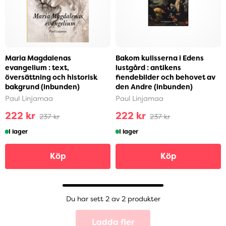
Maria Magdalenas
Bakom kulisserna i Edens
evangelium : text,
lustgård : antikens
översättning och historisk
fiendebilder och behovet av
bakgrund (inbunden)
den Andre (inbunden)
Paul Linjamaa
Paul Linjamaa
222 kr
222 kr
237 kr
237 kr
I lager
I lager
Köp
Köp
Du har sett 2 av 2 produkter
Ladda fler