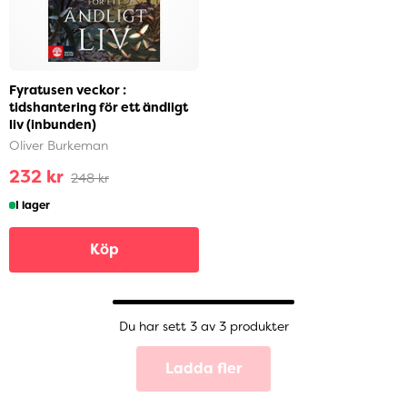
Fyratusen veckor :
tidshantering för ett ändligt
liv (inbunden)
Oliver Burkeman
232 kr
248 kr
I lager
Köp
Du har sett 3 av 3 produkter
Ladda fler