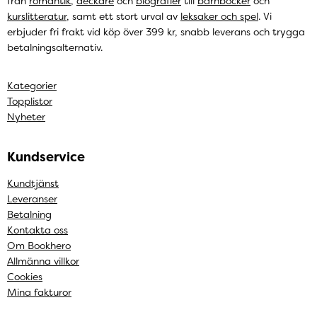
från
romantik
,
deckare
och
biografier
till
barnböcker
och
kurslitteratur
, samt ett stort urval av
leksaker och spel
. Vi
erbjuder fri frakt vid köp över 399 kr, snabb leverans och trygga
betalningsalternativ.
Kategorier
Topplistor
Nyheter
Kundservice
Kundtjänst
Leveranser
Betalning
Kontakta oss
Om Bookhero
Allmänna villkor
Cookies
Mina fakturor