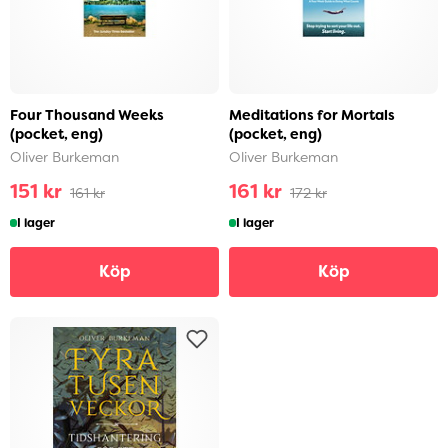
Four Thousand Weeks
Meditations for Mortals
(pocket, eng)
(pocket, eng)
Oliver Burkeman
Oliver Burkeman
151 kr
161 kr
161 kr
172 kr
I lager
I lager
Köp
Köp