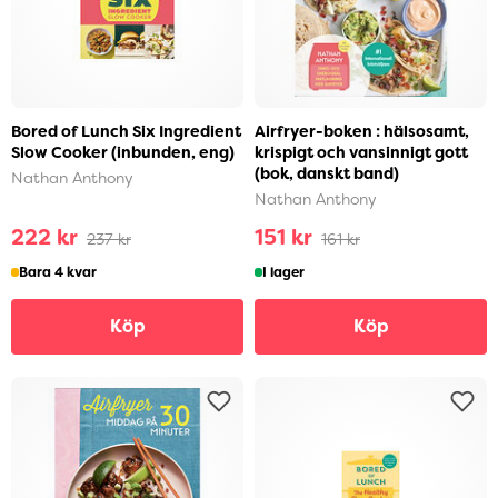
Bored of Lunch Six Ingredient
Airfryer-boken : hälsosamt,
Slow Cooker (inbunden, eng)
krispigt och vansinnigt gott
(bok, danskt band)
Nathan Anthony
Nathan Anthony
222 kr
151 kr
237 kr
161 kr
Bara 4 kvar
I lager
Köp
Köp