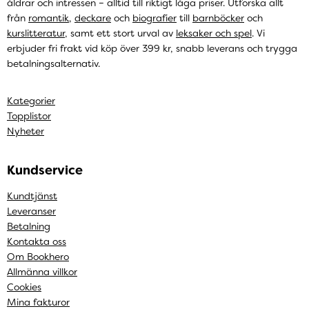
åldrar och intressen – alltid till riktigt låga priser. Utforska allt
från
romantik
,
deckare
och
biografier
till
barnböcker
och
kurslitteratur
, samt ett stort urval av
leksaker och spel
. Vi
erbjuder fri frakt vid köp över 399 kr, snabb leverans och trygga
betalningsalternativ.
Kategorier
Topplistor
Nyheter
Kundservice
Kundtjänst
Leveranser
Betalning
Kontakta oss
Om Bookhero
Allmänna villkor
Cookies
Mina fakturor