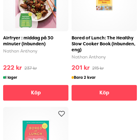
Airfryer : middag på 30
Bored of Lunch: The Healthy
minuter (inbunden)
Slow Cooker Book (inbunden,
eng)
Nathan Anthony
Nathan Anthony
222 kr
201 kr
237 kr
215 kr
I lager
Bara 2 kvar
Köp
Köp