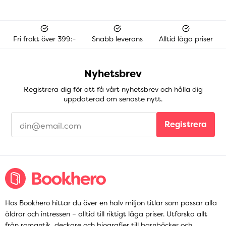
Fri frakt över 399:-
Snabb leverans
Alltid låga priser
Nyhetsbrev
Registrera dig för att få vårt nyhetsbrev och hålla dig
uppdaterad om senaste nytt.
Registrera
Hos Bookhero hittar du över en halv miljon titlar som passar alla
åldrar och intressen – alltid till riktigt låga priser. Utforska allt
från
romantik
,
deckare
och
biografier
till
barnböcker
och