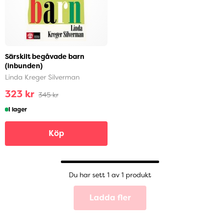
Särskilt begåvade barn
(inbunden)
Linda Kreger Silverman
323 kr
345 kr
I lager
Köp
Du har sett 1 av 1 produkt
Ladda fler