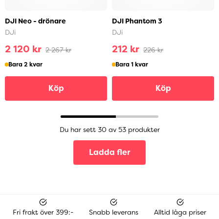
DJI Neo - drönare
DJI Phantom 3
DJi
DJi
2 120 kr
212 kr
2 267 kr
226 kr
Bara 2 kvar
Bara 1 kvar
Köp
Köp
Du har sett 30 av 53 produkter
Ladda fler
Fri frakt över 399:-
Snabb leverans
Alltid låga priser