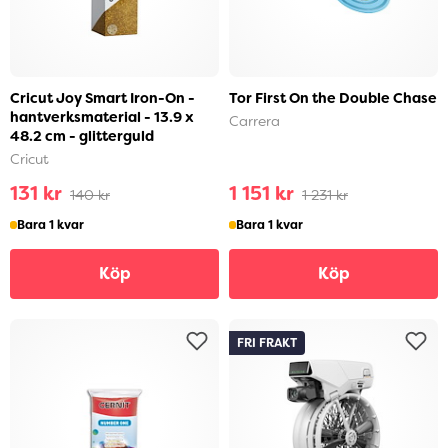
Cricut Joy Smart Iron-On -
Tor First On the Double Chase
hantverksmaterial - 13.9 x
Carrera
48.2 cm - glitterguld
Cricut
131 kr
1 151 kr
140 kr
1 231 kr
Bara 1 kvar
Bara 1 kvar
Köp
Köp
FRI FRAKT