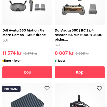
DJI Avata 360 Motion Fly
DJI Avata 360 ( RC 2), 4
More Combo - 360° drone
rotorer, 64 MP, 6000 x 3000
pixlar,...
DJi
DJi
11 574 kr
8 887 kr
12 376 kr
9 503 kr
Bara 4 kvar
I lager
Köp
Köp
FRI FRAKT