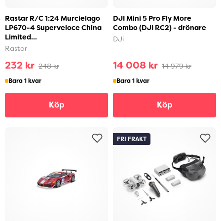
Rastar R/C 1:24 Murcielago
DJI Mini 5 Pro Fly More
LP670-4 Superveloce China
Combo (DJI RC2) - drönare
Limited...
DJi
Rastar
232 kr
14 008 kr
248 kr
14 979 kr
Bara 1 kvar
Bara 1 kvar
Köp
Köp
FRI FRAKT