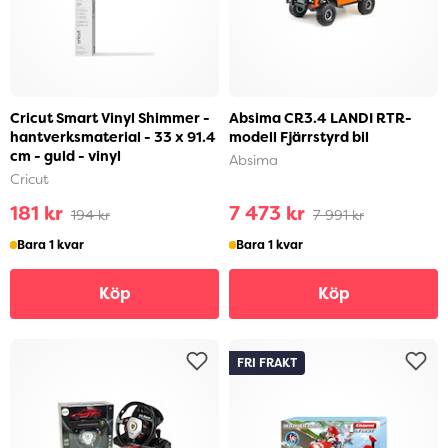
Cricut Smart Vinyl Shimmer -
Absima CR3.4 LANDI RTR-
hantverksmaterial - 33 x 91.4
modell Fjärrstyrd bil
cm - guld - vinyl
Absima
Cricut
181 kr
7 473 kr
194 kr
7 991 kr
Bara 1 kvar
Bara 1 kvar
Köp
Köp
FRI FRAKT