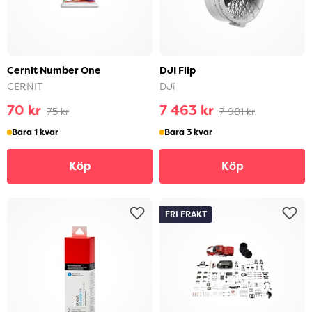
Cernit Number One
DJI Flip
CERNIT
DJi
70 kr
7 463 kr
75 kr
7 981 kr
Bara 1 kvar
Bara 3 kvar
Köp
Köp
FRI FRAKT