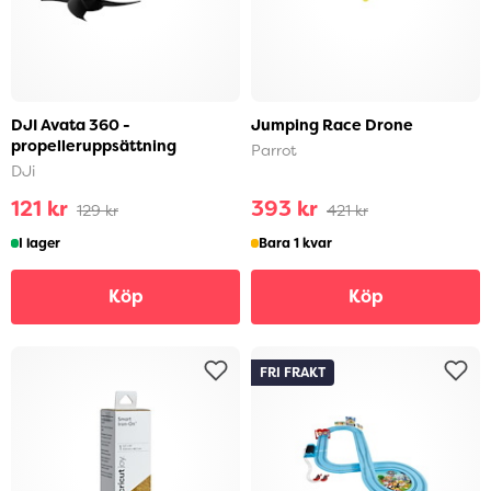
DJI Avata 360 -
Jumping Race Drone
propelleruppsättning
Parrot
DJi
121 kr
393 kr
129 kr
421 kr
I lager
Bara 1 kvar
Köp
Köp
FRI FRAKT