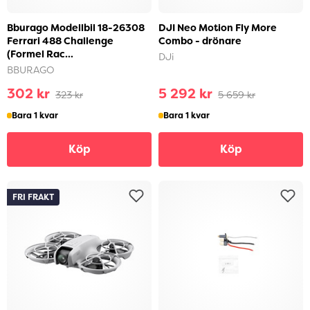
Bburago Modellbil 18-26308
DJI Neo Motion Fly More
Ferrari 488 Challenge
Combo - drönare
(Formel Rac...
DJi
BBURAGO
302 kr
5 292 kr
323 kr
5 659 kr
Bara 1 kvar
Bara 1 kvar
Köp
Köp
FRI FRAKT