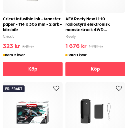
Cricut Infusible Ink - transfer
AFV Reely New1 1:10
paper - 114 x 305 mm - 2 ark -
radiostyrd elektronisk
körsbär
monstertruck 4WD...
Cricut
Reely
323 kr
1 676 kr
345 kr
1 792 kr
Bara 2 kvar
Bara 1 kvar
Köp
Köp
FRI FRAKT