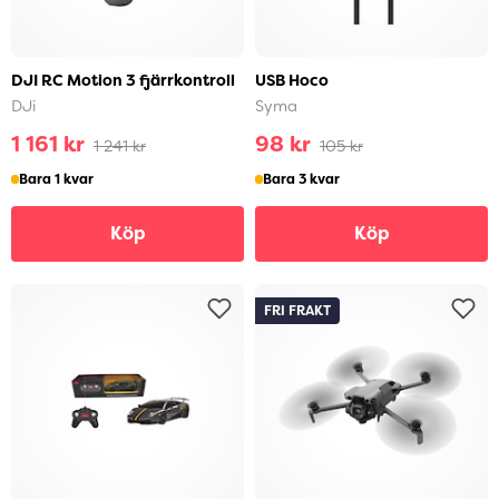
DJI RC Motion 3 fjärrkontroll
USB Hoco
DJi
Syma
1 161 kr
98 kr
1 241 kr
105 kr
Bara 1 kvar
Bara 3 kvar
Köp
Köp
FRI FRAKT