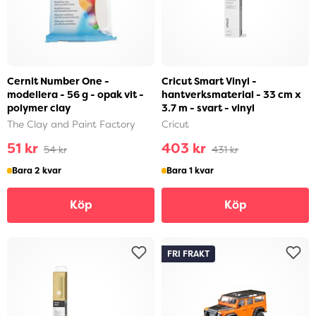
Cernit Number One -
Cricut Smart Vinyl -
modellera - 56 g - opak vit -
hantverksmaterial - 33 cm x
polymer clay
3.7 m - svart - vinyl
The Clay and Paint Factory
Cricut
51 kr
403 kr
54 kr
431 kr
Bara 2 kvar
Bara 1 kvar
Köp
Köp
FRI FRAKT