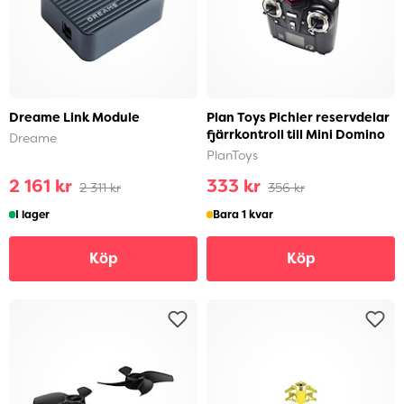
Dreame Link Module
Plan Toys Pichler reservdelar
fjärrkontroll till Mini Domino
Dreame
PlanToys
2 161 kr
333 kr
2 311 kr
356 kr
I lager
Bara 1 kvar
Köp
Köp