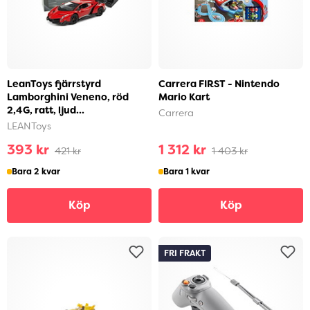
LeanToys fjärrstyrd
Carrera FIRST - Nintendo
Lamborghini Veneno, röd
Mario Kart
2,4G, ratt, ljud...
Carrera
LEANToys
393 kr
1 312 kr
421 kr
1 403 kr
Bara 2 kvar
Bara 1 kvar
Köp
Köp
FRI FRAKT