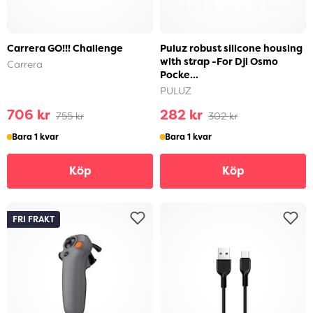
Carrera GO!!! Challenge
Puluz robust silicone housing
with strap -For Dji Osmo
Carrera
Pocke...
PULUZ
706 kr
282 kr
755 kr
302 kr
Bara 1 kvar
Bara 1 kvar
Köp
Köp
FRI FRAKT