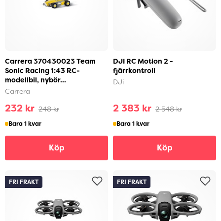
Carrera 370430023 Team
DJI RC Motion 2 -
Sonic Racing 1:43 RC-
fjärrkontroll
modellbil, nybör...
DJi
Carrera
232 kr
2 383 kr
248 kr
2 548 kr
Bara 1 kvar
Bara 1 kvar
Köp
Köp
FRI FRAKT
FRI FRAKT