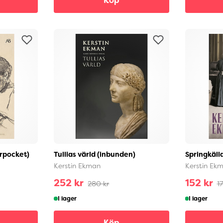
Köp
orpocket)
Tullias värld (inbunden)
Springkäll
Kerstin Ekman
Kerstin Ek
252 kr
152 kr
280 kr
17
I lager
I lager
Köp