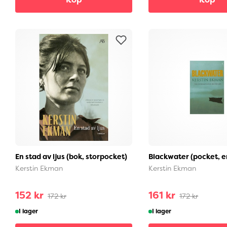
En stad av ljus (bok, storpocket)
Blackwater (pocket, e
Kerstin Ekman
Kerstin Ekman
152 kr
161 kr
172 kr
172 kr
I lager
I lager