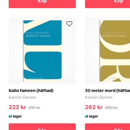
Köp
Köp
Kalla famnen (häftad)
30 meter mord (häfta
Kerstin Ekman
Kerstin Ekman
222 kr
262 kr
237 kr
280 kr
I lager
I lager