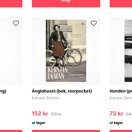
ng)
Änglahuset (bok, storpocket)
Hunden (p
Kerstin Ekman
Kerstin Ek
152 kr
72 kr
172 kr
94 
I lager
I lager