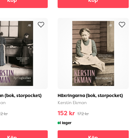
Köp
Köp
an (bok, storpocket)
Häxringarna (bok, storpocket)
man
Kerstin Ekman
152 kr
2 kr
172 kr
I lager
Köp
Köp