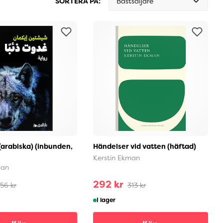
SORTERA PÅ:
Bästsäljare
(arabiska) (inbunden,
Händelser vid vatten (häftad)
Kerstin Ekman
man
292 kr
56 kr
313 kr
I lager