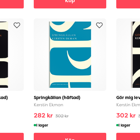
Köp
tad)
Springkällan (häftad)
Gör mig le
Kerstin Ekman
Kerstin Ek
282 kr
302 kr
302 kr
I lager
I lager