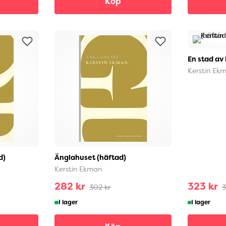
Köp
En stad av 
Kerstin Ek
d)
Änglahuset (häftad)
Kerstin Ekman
282 kr
323 kr
302 kr
3
I lager
I lager