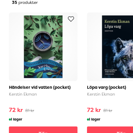
35
produkter
Händelser vid vatten (pocket)
Löpa varg (pocket)
Kerstin Ekman
Kerstin Ekman
72 kr
72 kr
81 kr
81 kr
I lager
I lager