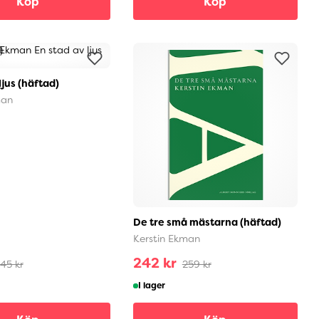
Köp
Köp
ljus (häftad)
man
De tre små mästarna (häftad)
Kerstin Ekman
242 kr
45 kr
259 kr
I lager