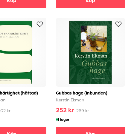
Köp
Köp
ärtighet (häftad)
Gubbas hage (inbunden)
man
Kerstin Ekman
252 kr
02 kr
269 kr
I lager