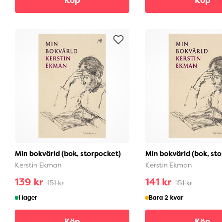
Köp
Köp
Min bokvärld (bok, storpocket)
Min bokvärld (bok, st
Kerstin Ekman
Kerstin Ekman
139 kr
141 kr
151 kr
151 kr
I lager
Bara 2 kvar
Köp
Köp