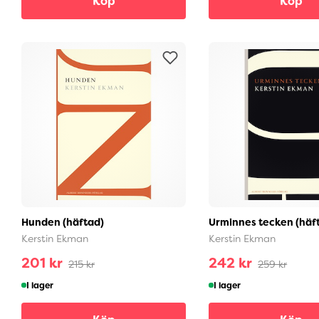
Köp
Köp
Hunden (häftad)
Urminnes tecken (häf
Kerstin Ekman
Kerstin Ekman
201 kr
242 kr
215 kr
259 kr
I lager
I lager