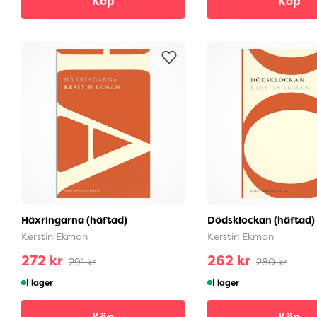
Köp
Köp
Häxringarna (häftad)
Dödsklockan (häftad)
Kerstin Ekman
Kerstin Ekman
272 kr
262 kr
291 kr
280 kr
I lager
I lager