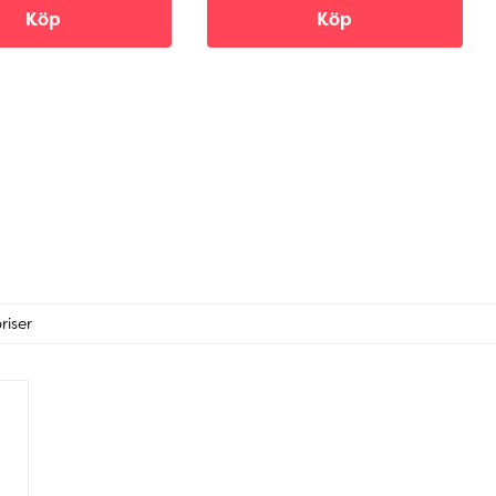
Köp
Köp
riser