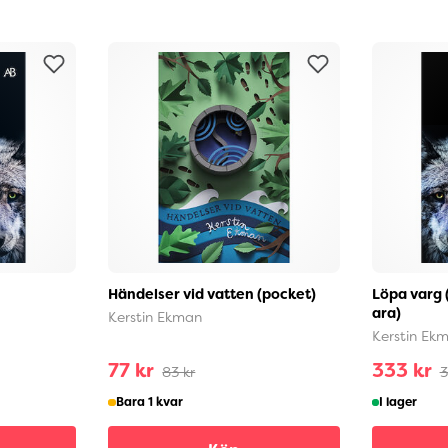
Händelser vid vatten (pocket)
Löpa varg 
ara)
Kerstin Ekman
Kerstin Ek
77 kr
333 kr
83 kr
3
Bara 1 kvar
I lager