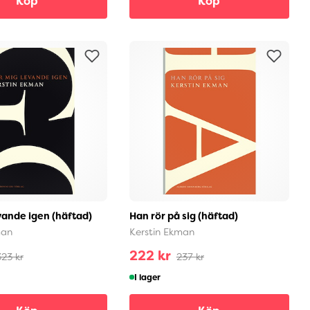
Köp
Köp
vande igen (häftad)
Han rör på sig (häftad)
man
Kerstin Ekman
222 kr
323 kr
237 kr
I lager