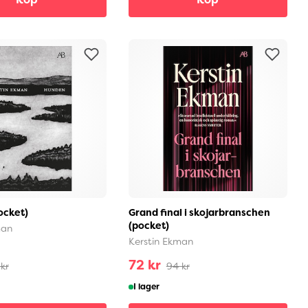
ocket)
Grand final i skojarbranschen
(pocket)
man
Kerstin Ekman
72 kr
kr
94 kr
I lager