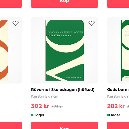
Köp
Rövarna i Skuleskogen (häftad)
Guds barmh
Kerstin Ekman
Kerstin Ek
302 kr
282 kr
323 kr
3
I lager
I lager