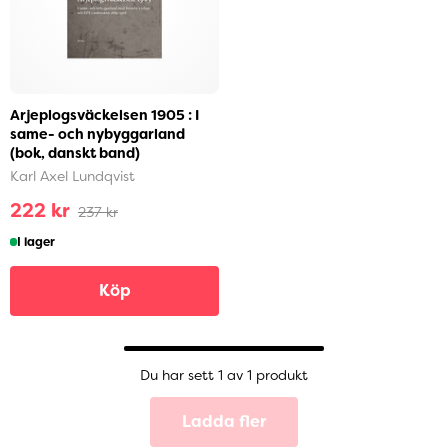
Arjeplogsväckelsen 1905 : I
same- och nybyggarland
(bok, danskt band)
Karl Axel Lundqvist
222 kr
237 kr
I lager
Köp
Du har sett 1 av 1 produkt
Ladda fler