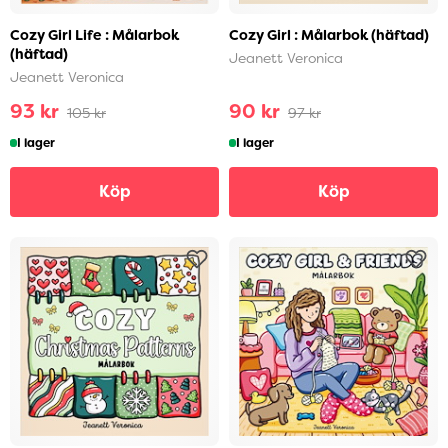
Cozy Girl Life : Målarbok
Cozy Girl : Målarbok (häftad)
(häftad)
Jeanett Veronica
Jeanett Veronica
93 kr
90 kr
105 kr
97 kr
I lager
I lager
Köp
Köp