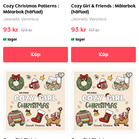
Cozy Christmas Patterns :
Cozy Girl & Friends : Målarbok
Målarbok (häftad)
(häftad)
Jeanett Veronica
Jeanett Veronica
93 kr
93 kr
123 kr
117 kr
I lager
I lager
Köp
Köp