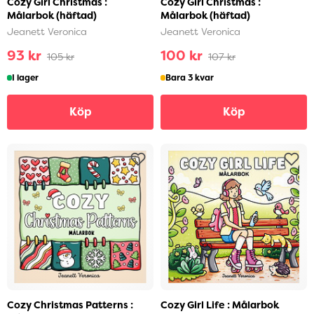
Cozy Girl Christmas :
Cozy Girl Christmas :
Målarbok (häftad)
Målarbok (häftad)
Jeanett Veronica
Jeanett Veronica
93 kr
100 kr
105 kr
107 kr
I lager
Bara 3 kvar
Köp
Köp
Cozy Christmas Patterns :
Cozy Girl Life : Målarbok