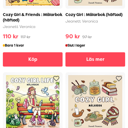
Cozy Girl & Friends : Målarbok
Cozy Girl : Målarbok (häftad)
(häftad)
Jeanett Veronica
Jeanett Veronica
110 kr
90 kr
117 kr
97 kr
Bara 1 kvar
Slut i lager
Köp
Läs mer