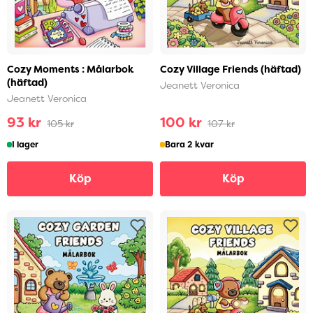
Cozy Moments : Målarbok
Cozy Village Friends (häftad)
(häftad)
Jeanett Veronica
Jeanett Veronica
93 kr
100 kr
105 kr
107 kr
I lager
Bara 2 kvar
Köp
Köp