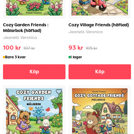
Cozy Garden Friends :
Cozy Village Friends (häftad)
Målarbok (häftad)
Jeanett Veronica
Jeanett Veronica
100 kr
93 kr
107 kr
105 kr
Bara 3 kvar
I lager
Köp
Köp