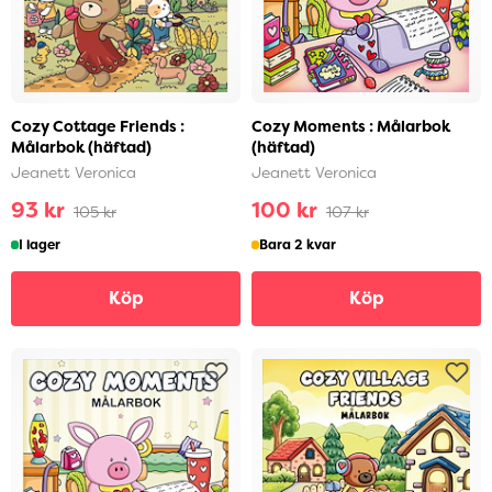
Cozy Cottage Friends :
Cozy Moments : Målarbok
Målarbok (häftad)
(häftad)
Jeanett Veronica
Jeanett Veronica
93 kr
100 kr
105 kr
107 kr
I lager
Bara 2 kvar
Köp
Köp