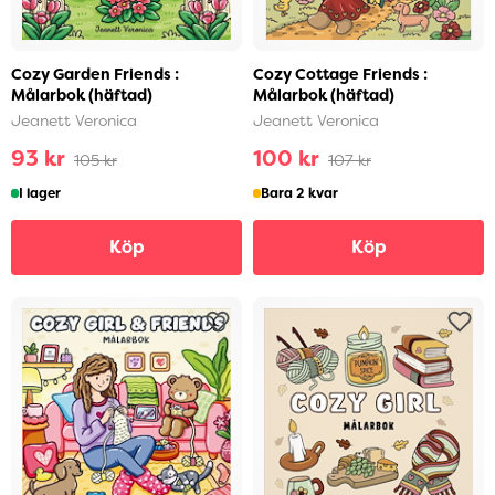
Cozy Garden Friends :
Cozy Cottage Friends :
Målarbok (häftad)
Målarbok (häftad)
Jeanett Veronica
Jeanett Veronica
93 kr
100 kr
105 kr
107 kr
I lager
Bara 2 kvar
Köp
Köp