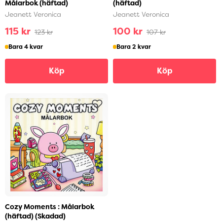
Målarbok (häftad)
(häftad)
Jeanett Veronica
Jeanett Veronica
115 kr
100 kr
123 kr
107 kr
Bara 4 kvar
Bara 2 kvar
Köp
Köp
Cozy Moments : Målarbok
(häftad) (Skadad)