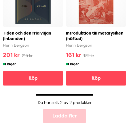
Tiden och den fria viljan
Introduktion till metafysiken
(inbunden)
(häftad)
Henri Bergson
Henri Bergson
201 kr
161 kr
215 kr
172 kr
I lager
I lager
Köp
Köp
Du har sett 2 av 2 produkter
Ladda fler