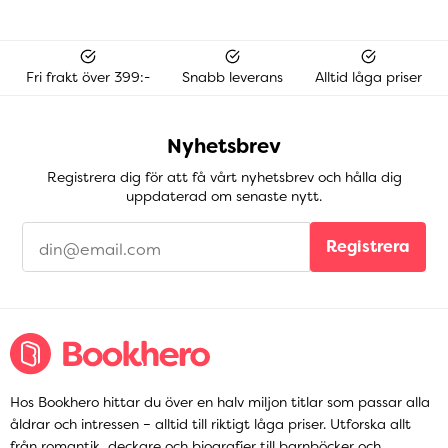
Fri frakt över 399:-
Snabb leverans
Alltid låga priser
Nyhetsbrev
Registrera dig för att få vårt nyhetsbrev och hålla dig
uppdaterad om senaste nytt.
Registrera
Hos Bookhero hittar du över en halv miljon titlar som passar alla
åldrar och intressen – alltid till riktigt låga priser. Utforska allt
från
romantik
,
deckare
och
biografier
till
barnböcker
och