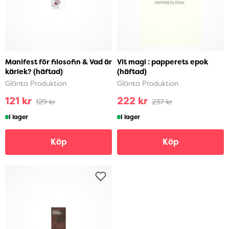
Manifest för filosofin & Vad är
Vit magi : papperets epok
kärlek? (häftad)
(häftad)
Glänta Produktion
Glänta Produktion
121 kr
222 kr
129 kr
237 kr
I lager
I lager
Köp
Köp