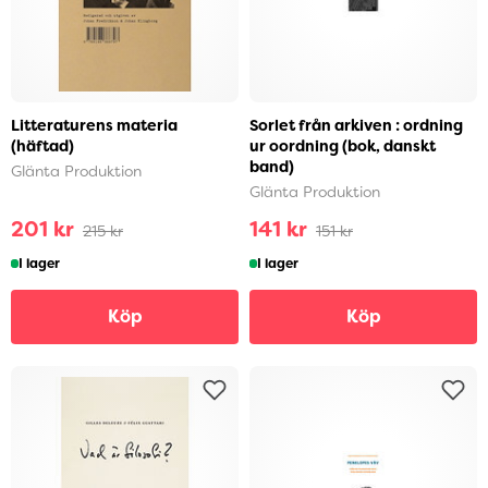
Litteraturens materia
Sorlet från arkiven : ordning
(häftad)
ur oordning (bok, danskt
band)
Glänta Produktion
Glänta Produktion
201 kr
141 kr
215 kr
151 kr
I lager
I lager
Köp
Köp