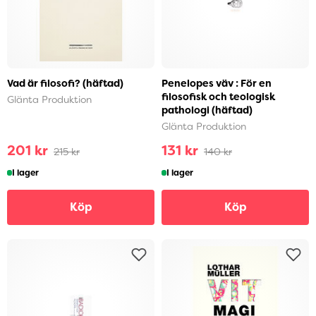
Vad är filosofi? (häftad)
Penelopes väv : För en
filosofisk och teologisk
Glänta Produktion
pathologi (häftad)
Glänta Produktion
201 kr
131 kr
215 kr
140 kr
I lager
I lager
Köp
Köp