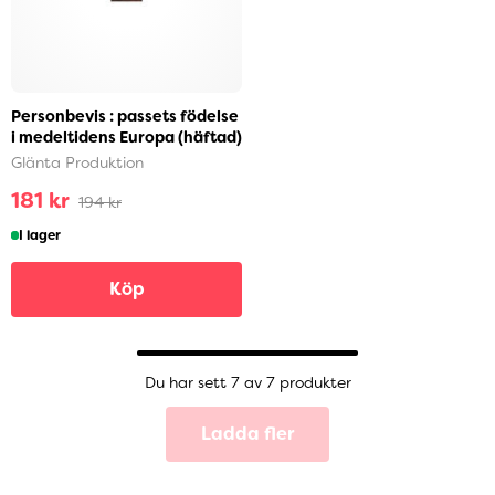
Personbevis : passets födelse
i medeltidens Europa (häftad)
Glänta Produktion
181 kr
194 kr
I lager
Köp
Du har sett 7 av 7 produkter
Ladda fler