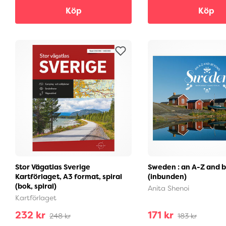
Köp
Köp
Stor Vägatlas Sverige
Sweden : an A-Z and 
Kartförlaget, A3 format, spiral
(inbunden)
(bok, spiral)
Anita Shenoi
Kartförlaget
232 kr
171 kr
248 kr
183 kr