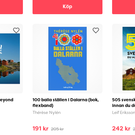
Köp
beyond
100 balla ställen i Dalarna (bok,
505 svensk
flexband)
innan du d
Thérèse Nylén
Leif Eriksso
191 kr
242 kr
205 kr
2