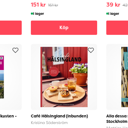
151 kr
39 kr
161 kr
42
I lager
I lager
Köp
kusten -
Café Hälsingland (inbunden)
Alla dessa
Stockholm 
Kristina Söderström
Mattias He