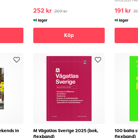
252 kr
191 kr
269 kr
20
I lager
I lager
Köp
ekends in
M Vägatlas Sverige 2025 (bok,
100 balla s
flexband)
flexband)