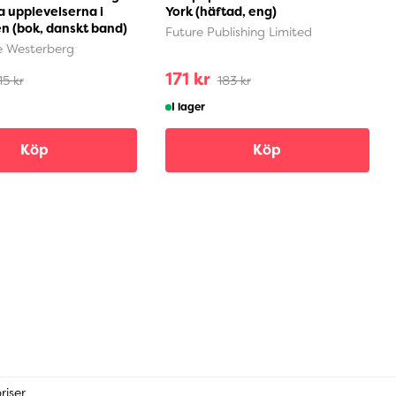
ta upplevelserna i
York (häftad, eng)
en (bok, danskt band)
Future Publishing Limited
 Westerberg
171 kr
15 kr
183 kr
I lager
Köp
Köp
riser