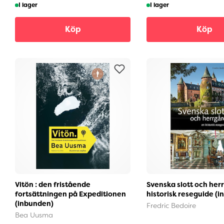
I lager
I lager
Köp
Köp
Vitön : den fristående
Svenska slott och herr
fortsättningen på Expeditionen
historisk reseguide (
(inbunden)
Fredric Bedoire
Bea Uusma