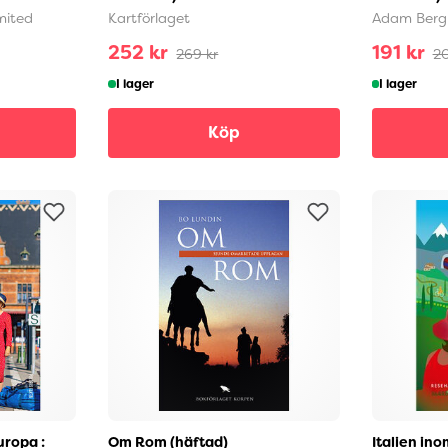
mited
Kartförlaget
Adam Ber
252 kr
191 kr
269 kr
20
I lager
I lager
Köp
ropa :
Om Rom (häftad)
Italien ino