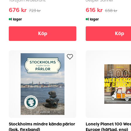
676 kr
616 kr
723 kr
658 kr
I lager
I lager
Köp
Köp
Stockholms mindre kända pärlor
Lonely Planet 100 We
(bok, flexband)
Europe (häftad, eng)