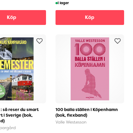
I lager
Köp
Köp
: så reser du smart
100 balla ställen i Köpenhamn
t i Sverige (bok,
(bok, flexband)
nd)
Valle Westesson
pargård