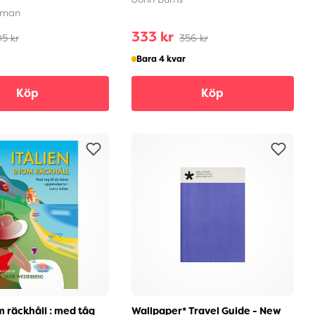
gman
333 kr
5 kr
356 kr
Bara 4 kvar
Köp
Köp
m räckhåll : med tåg
Wallpaper* Travel Guide - New