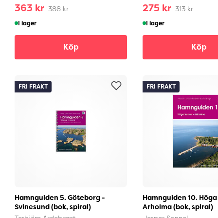
363 kr
275 kr
388 kr
313 kr
I lager
I lager
Köp
Köp
FRI FRAKT
FRI FRAKT
Hamnguiden 5. Göteborg -
Hamnguiden 10. Höga 
Svinesund (bok, spiral)
Arholma (bok, spiral)
Torbjörn Ardebrant
Jesper Sannel