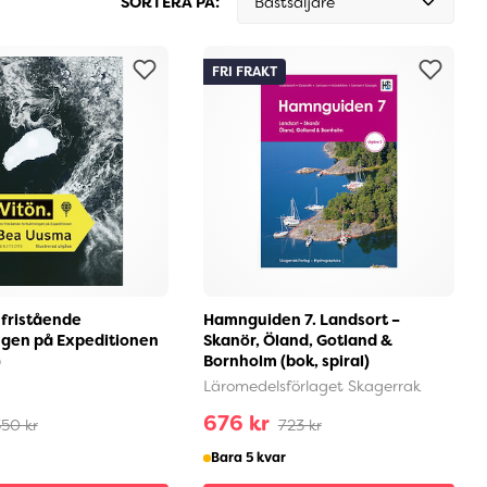
SORTERA PÅ:
Bästsäljare
FRI FRAKT
 fristående
Hamnguiden 7. Landsort –
ngen på Expeditionen
Skanör, Öland, Gotland &
)
Bornholm (bok, spiral)
Läromedelsförlaget Skagerrak
676 kr
50 kr
723 kr
Bara 5 kvar