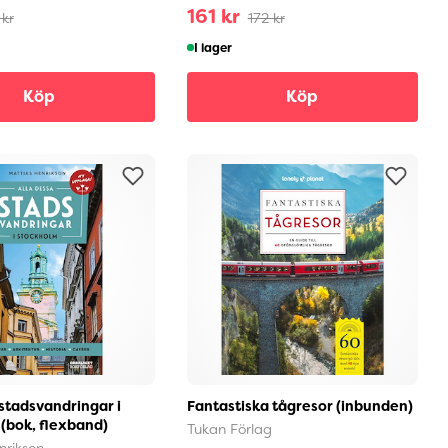
161 kr
 kr
172 kr
I lager
Köp
Köp
 stadsvandringar i
Fantastiska tågresor (inbunden)
(bok, flexband)
Tukan Förlag
nrikson