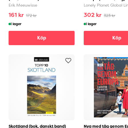
Erik Meeuwisse
Lonely Planet Global Li
161 kr
302 kr
172 kr
323 kr
I lager
I lager
Köp
Köp
Skottland (bok, danskt band)
Nya med tåg genom Eu