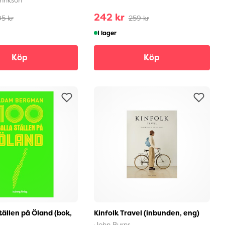
242 kr
5 kr
259 kr
I lager
Köp
Köp
tällen på Öland (bok,
Kinfolk Travel (inbunden, eng)
John Burns