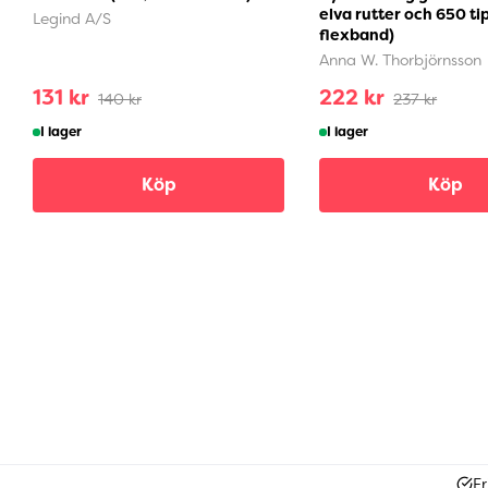
elva rutter och 650 ti
Legind A/S
flexband)
Anna W. Thorbjörnsson
131 kr
222 kr
140 kr
237 kr
I lager
I lager
Köp
Köp
Fr