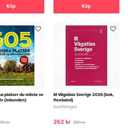
Köp
Köp
a platser du måste se
M Vägatlas Sverige 2026 (bok,
ör (inbunden)
flexband)
n
Kartförlaget
262 kr
59 kr
280 kr