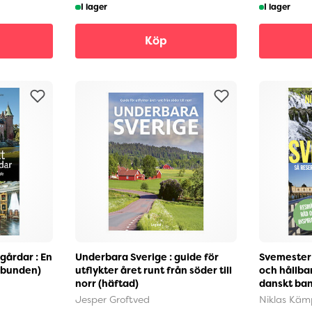
I lager
I lager
Köp
gårdar : En
Underbara Sverige : guide för
Svemester 
inbunden)
utflykter året runt från söder till
och hållbar
norr (häftad)
danskt ba
Jesper Groftved
Niklas Käm