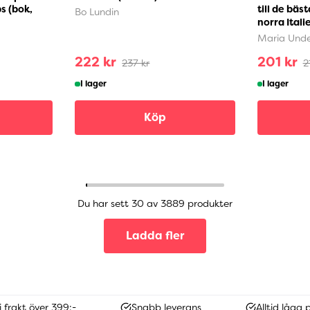
ps (bok,
till de bäs
Bo Lundin
norra Itali
Maria Unde
222 kr
201 kr
237 kr
2
I lager
I lager
Köp
Du har sett 30 av 3889 produkter
Ladda fler
i frakt över 399:-
Snabb leverans
Alltid låga p