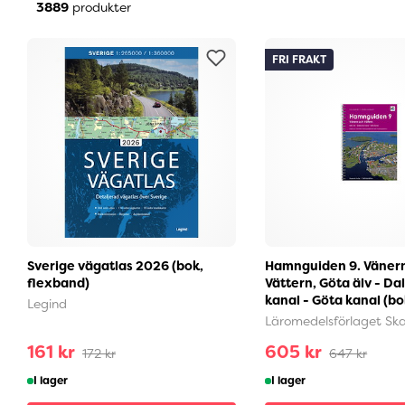
3889
produkter
FRI FRAKT
Sverige vägatlas 2026 (bok,
Hamnguiden 9. Väner
flexband)
Vättern, Göta älv - Da
kanal - Göta kanal (bok
Legind
Läromedelsförlaget Sk
161 kr
605 kr
172 kr
647 kr
I lager
I lager