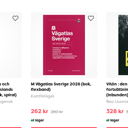
n och
M Vägatlas Sverige 2026 (bok,
Vitön : den
lslands
flexband)
fortsättni
, spiral)
(inbunden
Kartförlaget
agerrak
Bea Uusma
262 kr
328 kr
280 kr
3
I lager
I lager