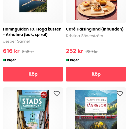
Hamnguiden 10. Höga kusten
Café Hälsingland (inbunden)
- Arholma (bok, spiral)
Kristina Söderström
Jesper Sannel
616 kr
252 kr
658 kr
269 kr
I lager
I lager
Köp
Köp