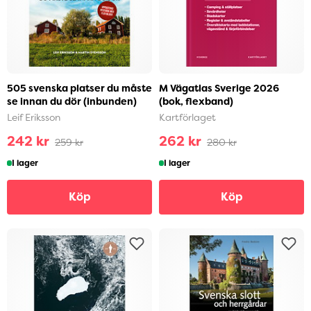
505 svenska platser du måste
M Vägatlas Sverige 2026
se innan du dör (inbunden)
(bok, flexband)
Leif Eriksson
Kartförlaget
242 kr
262 kr
259 kr
280 kr
I lager
I lager
Köp
Köp