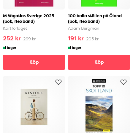
M Vägatlas Sverige 2025
100 balla ställen på Öland
(bok, flexband)
(bok, flexband)
Kartförlaget
Adam Bergman
252 kr
191 kr
269 kr
205 kr
I lager
I lager
Köp
Köp