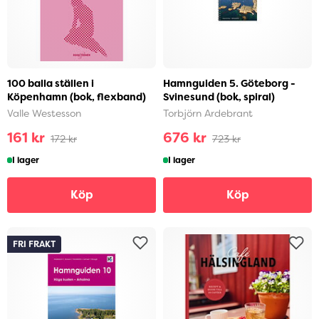
100 balla ställen i
Hamnguiden 5. Göteborg -
Köpenhamn (bok, flexband)
Svinesund (bok, spiral)
Valle Westesson
Torbjörn Ardebrant
161 kr
676 kr
172 kr
723 kr
I lager
I lager
Köp
Köp
FRI FRAKT