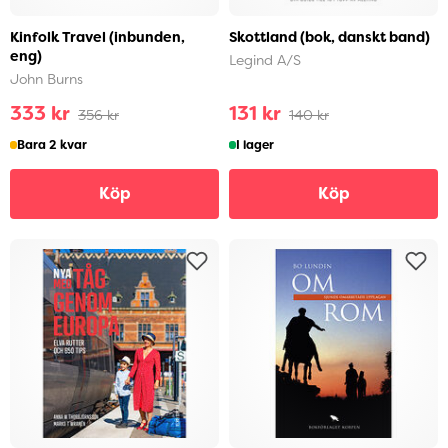
Kinfolk Travel (inbunden,
Skottland (bok, danskt band)
eng)
Legind A/S
John Burns
333 kr
131 kr
356 kr
140 kr
Bara 2 kvar
I lager
Köp
Köp