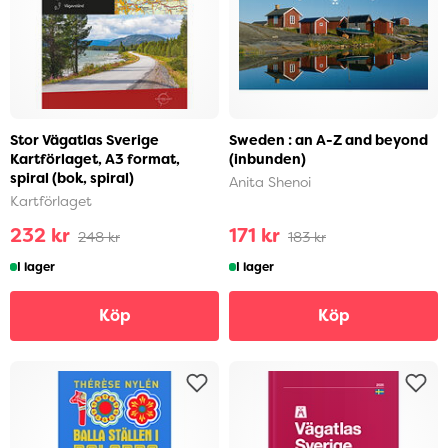
Stor Vägatlas Sverige
Sweden : an A-Z and beyond
Kartförlaget, A3 format,
(inbunden)
spiral (bok, spiral)
Anita Shenoi
Kartförlaget
232 kr
171 kr
248 kr
183 kr
I lager
I lager
Köp
Köp