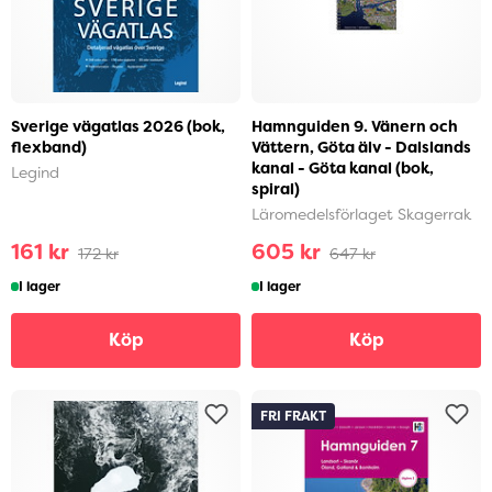
Sverige vägatlas 2026 (bok,
Hamnguiden 9. Vänern och
flexband)
Vättern, Göta älv - Dalslands
kanal - Göta kanal (bok,
Legind
spiral)
Läromedelsförlaget Skagerrak
161 kr
605 kr
172 kr
647 kr
I lager
I lager
Köp
Köp
FRI FRAKT