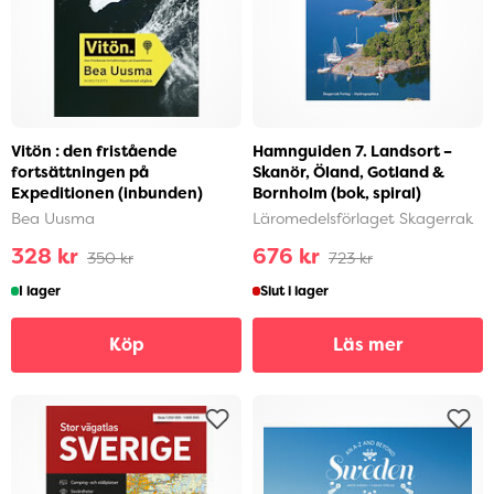
Vitön : den fristående
Hamnguiden 7. Landsort –
fortsättningen på
Skanör, Öland, Gotland &
Expeditionen (inbunden)
Bornholm (bok, spiral)
Bea Uusma
Läromedelsförlaget Skagerrak
328 kr
676 kr
350 kr
723 kr
I lager
Slut i lager
Köp
Läs mer