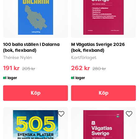
100 balla ställen i Dalarna
M Vägatlas Sverige 2026
(bok, flexband)
(bok, flexband)
Thérèse Nylén
Kartförlaget
191 kr
262 kr
205 kr
280 kr
I lager
I lager
Köp
Köp