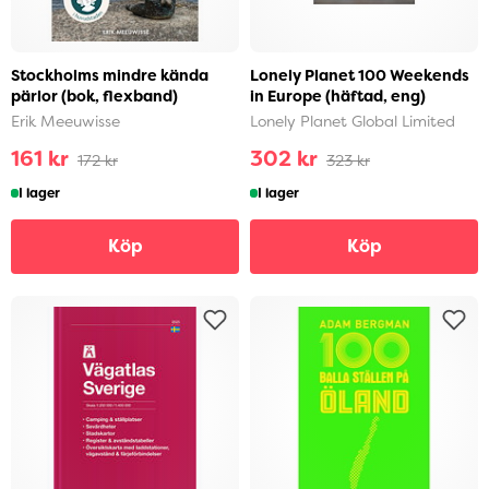
Stockholms mindre kända
Lonely Planet 100 Weekends
pärlor (bok, flexband)
in Europe (häftad, eng)
Erik Meeuwisse
Lonely Planet Global Limited
161 kr
302 kr
172 kr
323 kr
I lager
I lager
Köp
Köp