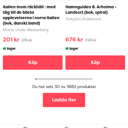
Italien inom räckhåll : med
Hamnguiden 8. Arholma -
tåg till de bästa
Landsort (bok, spiral)
upplevelserna i norra Italien
Torbjörn Ardebrant
(bok, danskt band)
Maria Unde Westerberg
201 kr
676 kr
215 kr
723 kr
I lager
I lager
Köp
Köp
Du har sett 30 av 3882 produkter
Ladda fler