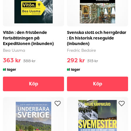
Vitön : den fristående
Svenska slott och herrgårdar
fortsättningen på
: En historisk reseguide
Expeditionen (inbunden)
(inbunden)
Bea Uusma
Fredric Bedoire
363 kr
292 kr
388 kr
313 kr
I lager
I lager
Köp
Köp