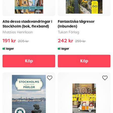
Alla dessa stadsvandringar i
Fantastiska tågresor
Stockholm (bok, flexband)
(inbunden)
Mattias Henrikson
Tukan Förlag
191 kr
242 kr
205 kr
259 kr
I lager
I lager
Köp
Köp