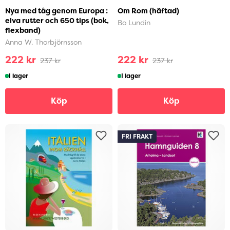
Nya med tåg genom Europa :
Om Rom (häftad)
elva rutter och 650 tips (bok,
Bo Lundin
flexband)
Anna W. Thorbjörnsson
222 kr
222 kr
237 kr
237 kr
I lager
I lager
Köp
Köp
FRI FRAKT