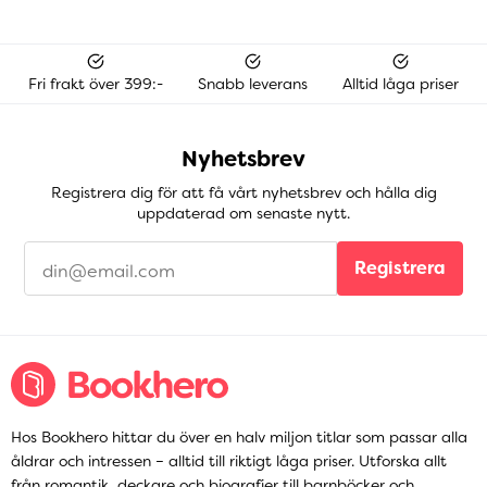
Fri frakt över 399:-
Snabb leverans
Alltid låga priser
Nyhetsbrev
Registrera dig för att få vårt nyhetsbrev och hålla dig
uppdaterad om senaste nytt.
Registrera
Hos Bookhero hittar du över en halv miljon titlar som passar alla
åldrar och intressen – alltid till riktigt låga priser. Utforska allt
från
romantik
,
deckare
och
biografier
till
barnböcker
och