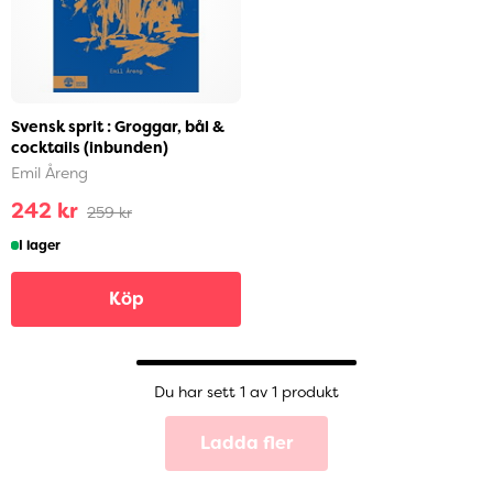
Svensk sprit : Groggar, bål &
cocktails (inbunden)
Emil Åreng
242 kr
259 kr
I lager
Köp
Du har sett 1 av 1 produkt
Ladda fler