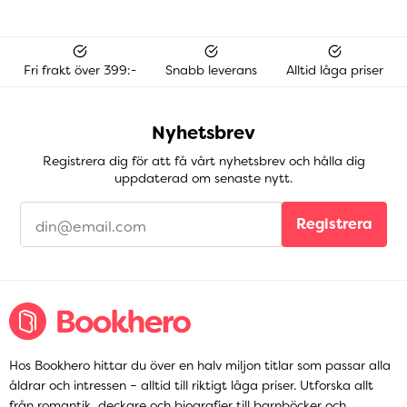
Fri frakt över 399:-
Snabb leverans
Alltid låga priser
Nyhetsbrev
Registrera dig för att få vårt nyhetsbrev och hålla dig
uppdaterad om senaste nytt.
Registrera
Hos Bookhero hittar du över en halv miljon titlar som passar alla
åldrar och intressen – alltid till riktigt låga priser. Utforska allt
från
romantik
,
deckare
och
biografier
till
barnböcker
och