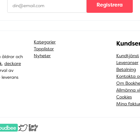
Registrera
Kategorier
Kundser
Topplistor
Nyheter
Kundtjänst
a åldrar och
Leveranser
k
,
deckare
Betalning
rval av
Kontakta o
b leverans
Om Bookhe
Allmänna vi
Cookies
Mina faktu