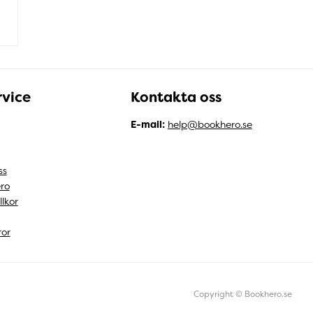
vice
Kontakta oss
E-mail:
help@bookhero.se
ss
ro
llkor
ror
Copyright © Bookhero.se