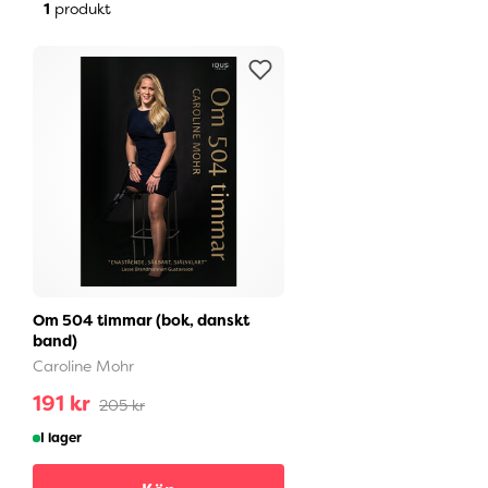
1
produkt
Om 504 timmar (bok, danskt
band)
Caroline Mohr
191 kr
205 kr
I lager