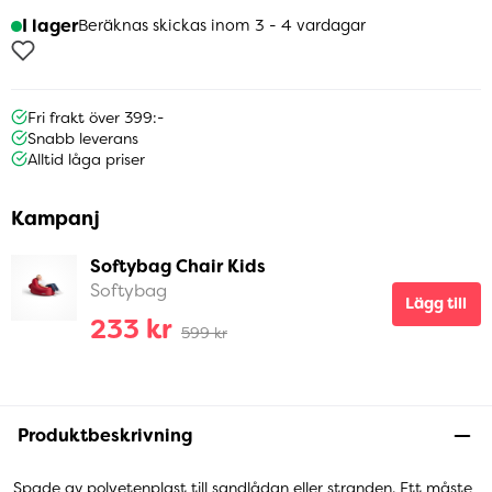
I lager
Beräknas skickas inom 3 - 4 vardagar
Fri frakt över 399:-
Snabb leverans
Alltid låga priser
Kampanj
Softybag Chair Kids
Softybag
Lägg till
233 kr
599 kr
Produktbeskrivning
Spade av polyetenplast till sandlådan eller stranden. Ett måste