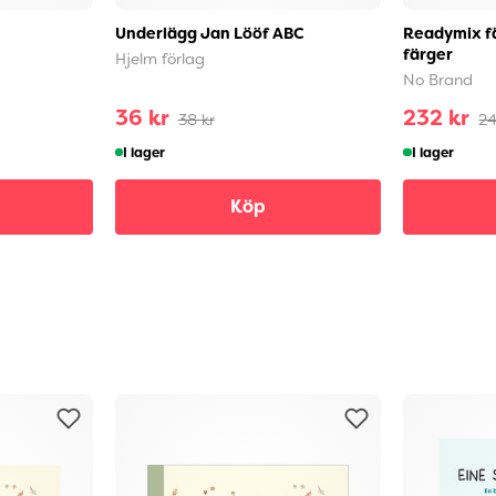
Underlägg Jan Lööf ABC
Readymix fä
färger
Hjelm förlag
No Brand
36 kr
232 kr
38 kr
24
I lager
I lager
Köp