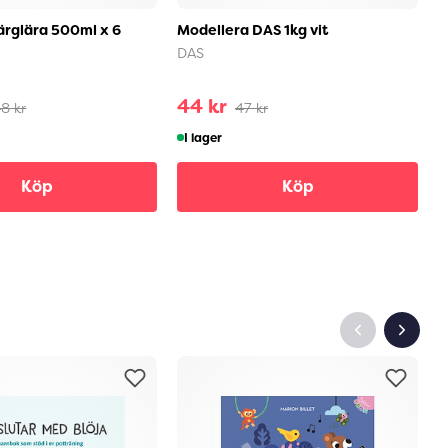
rglära 500ml x 6
Modellera DAS 1kg vit
S
DAS
S
44 kr
2
8 kr
47 kr
I lager
Köp
Köp