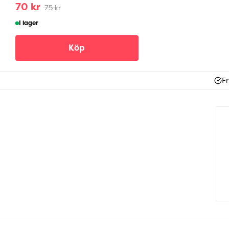
70 kr
75 kr
I lager
Köp
Fr