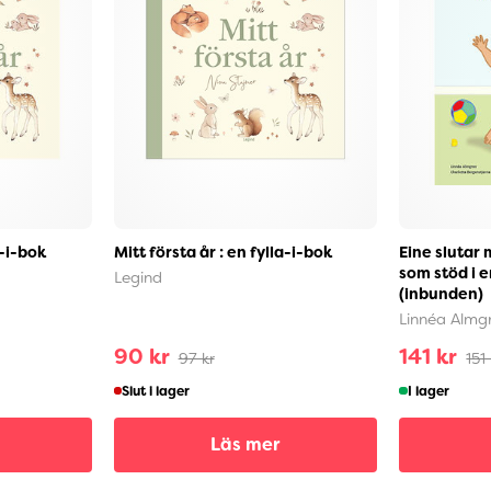
a-i-bok
Mitt första år : en fylla-i-bok
Eine slutar 
som stöd i e
Legind
(inbunden)
Linnéa Almg
90 kr
141 kr
97 kr
151
Slut i lager
I lager
Läs mer