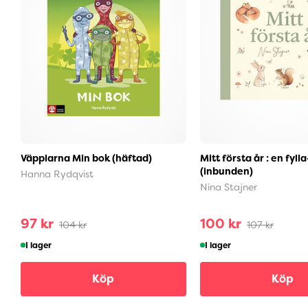
Väpplarna Min bok (häftad)
Mitt första år : en fyll
(inbunden)
Hanna Rydqvist
Nina Stajner
97 kr
100 kr
104 kr
107 kr
I lager
I lager
Köp
Köp