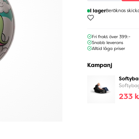
I lager
Beräknas skick
Fri frakt över 399:-
Snabb leverans
Alltid låga priser
Kampanj
Softyba
Softyba
233 k