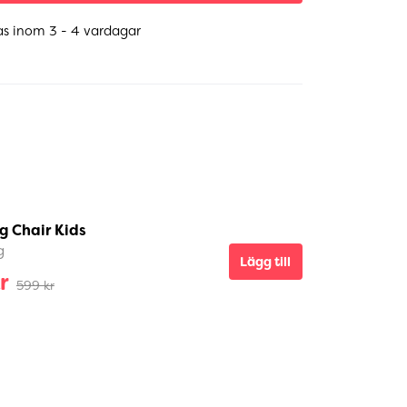
as inom 3 - 4 vardagar
g Chair Kids
g
Lägg till
r
599 kr