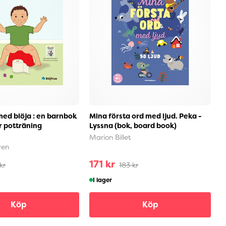
med blöja : en barnbok
Mina första ord med ljud. Peka -
P
r potträning
Lyssna (bok, board book)
b
Marion Billet
T
ren
171 kr
 kr
183 kr
I lager
Köp
Köp