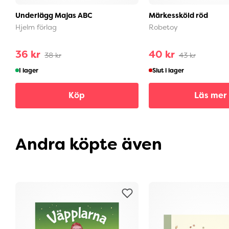
Underlägg Majas ABC
Märkessköld röd
Hjelm förlag
Robetoy
36 kr
40 kr
38 kr
43 kr
I lager
Slut i lager
Köp
Läs mer
Andra köpte även