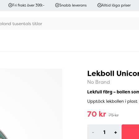
Fri frakt över 399:-
Snabb leverans
Alltid låga priser
Lekboll Unic
No Brand
Lekfull färg – bollen som
Upptäck lekbollen i plast
70 kr
75 kr
-
+