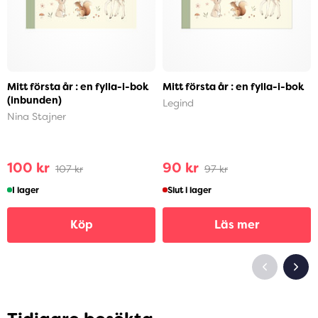
Mitt första år : en fylla-i-bok
Mitt första år : en fylla-i-bok
(inbunden)
Legind
Nina Stajner
100 kr
90 kr
107 kr
97 kr
I lager
Slut i lager
Köp
Läs mer