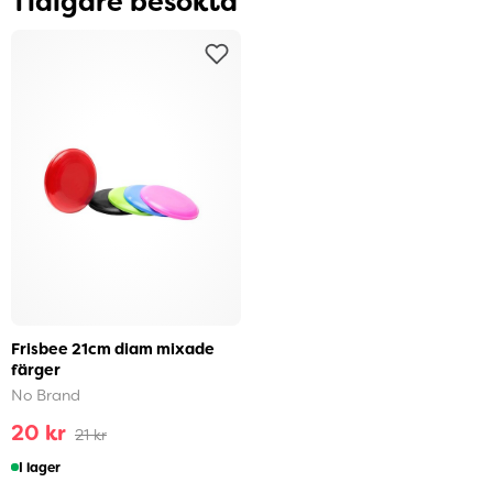
Tidigare besökta
Frisbee 21cm diam mixade
färger
No Brand
20 kr
21 kr
I lager