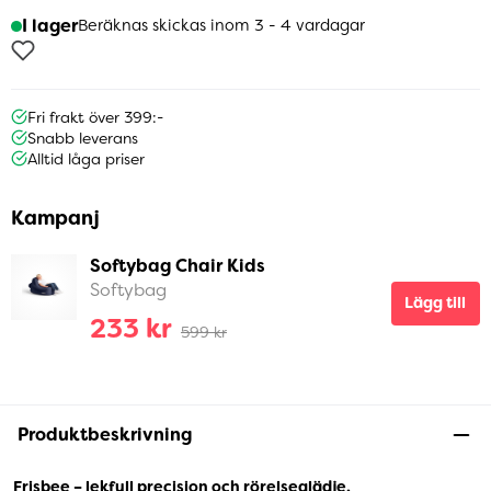
I lager
Beräknas skickas inom 3 - 4 vardagar
Fri frakt över 399:-
Snabb leverans
Alltid låga priser
Kampanj
Softybag Chair Kids
Softybag
Lägg till
233 kr
599 kr
Produktbeskrivning
Frisbee – lekfull precision och rörelseglädje.