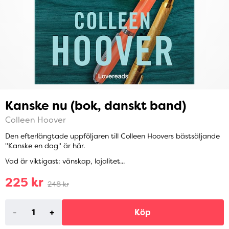
Kanske nu (bok, danskt band)
Colleen Hoover
Den efterlängtade uppföljaren till Colleen Hoovers bästsäljande
"Kanske en dag" är här.
Vad är viktigast: vänskap, lojalitet...
225 kr
248 kr
-
+
Köp