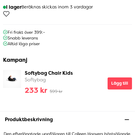
I lager
Beräknas skickas inom 3 vardagar
Fri frakt över 399:-
Snabb leverans
Alltid låga priser
Kampanj
Softybag Chair Kids
Softybag
Lägg till
233 kr
599 kr
Produktbeskrivning
Den efterlängtade uppföljaren till Colleen Hoovers bästsäljande