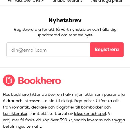
Fri frakt över 399:-
Snabb leverans
Alltid låga priser
Nyhetsbrev
Registrera dig för att få vårt nyhetsbrev och hålla dig
uppdaterad om senaste nytt.
Registrera
Hos Bookhero hittar du över en halv miljon titlar som passar alla
åldrar och intressen – alltid till riktigt låga priser. Utforska allt
från
romantik
,
deckare
och
biografier
till
barnböcker
och
kurslitteratur
, samt ett stort urval av
leksaker och spel
. Vi
erbjuder fri frakt vid köp över 399 kr, snabb leverans och trygga
betalningsalternativ.