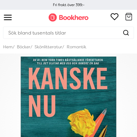
Fri frakt över 399:-
Hem
Böcker
Skönlitteratur
Romantik