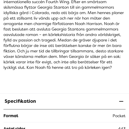
internationella succén Fourth Wing. Efter en smärtsam
skilsmässa flyttar Georgia Stanton till sin gammelmormors
idylliska gård i Colorado, redo att börja om. Men hennes planer
på ett stillsamt liv vänds upp och ner när hon möter den
arrogante men charmige författaren Noah Harrison. Noah är
fast besluten att avsluta Georgia Stantons gammelmormors
oavslutade roman – en kärlekshistoria från andra världskriget,
fylld av passion och tragedi. Medan de gräver djupare i det
förflutna börjar de inse att berättelsen kanske är mer än bara
fiktion. Och ju mer tid de tillbringar tillsammans, desto starkare
växer känslorna mellan dem. Men Georgia är säker på en sak:
kärlek varar inte för evigt, och inte alla berättelser får ett
lyckligt slut. Kan Noah få henne att tro på kärleken igen?
Specifikation
Format
Pocket
Antal sidor
443