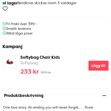
I lager
Beräknas skickas inom 3 vardagar
Fri frakt över 399:-
Snabb leverans
Alltid låga priser
Kampanj
Softybag Chair Kids
Softybag
Lägg till
233 kr
599 kr
Produktbeskrivning
One love story. An ending you will never forget . . . Rune