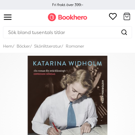
Fri frakt över 399:-
Hem
Böcker
Skönlitteratur
Romaner