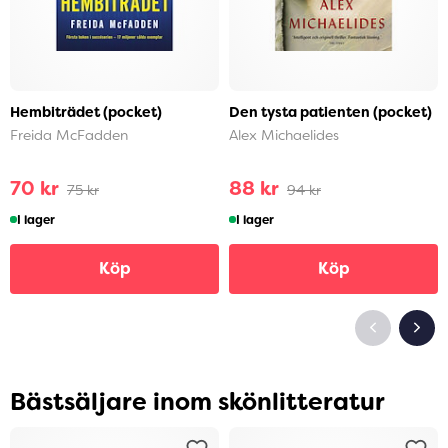
Hembiträdet (pocket)
Den tysta patienten (pocket)
Freida McFadden
Alex Michaelides
70 kr
88 kr
75 kr
94 kr
I lager
I lager
Köp
Köp
Bästsäljare inom skönlitteratur