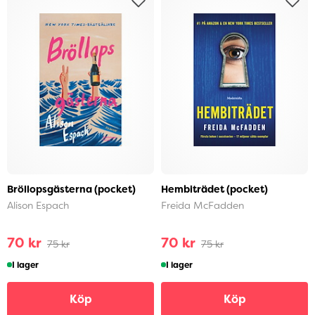
Bröllopsgästerna (pocket)
Hembiträdet (pocket)
Alison Espach
Freida McFadden
70 kr
70 kr
75 kr
75 kr
I lager
I lager
Köp
Köp