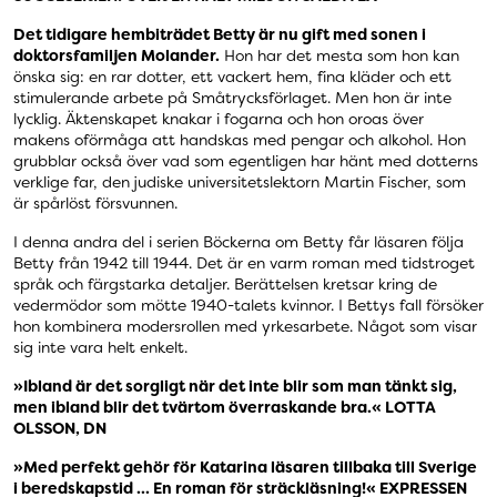
Det tidigare hembiträdet Betty är nu gift med sonen i
doktorsfamiljen Molander.
Hon har det mesta som hon kan
önska sig: en rar dotter, ett vackert hem, fina kläder och ett
stimulerande arbete på Småtrycksförlaget. Men hon är inte
lycklig. Äktenskapet knakar i fogarna och hon oroas över
makens oförmåga att handskas med pengar och alkohol. Hon
grubblar också över vad som egentligen har hänt med dotterns
verklige far, den judiske universitetslektorn Martin Fischer, som
är spårlöst försvunnen.
I denna andra del i serien Böckerna om Betty får läsaren följa
Betty från 1942 till 1944. Det är en varm roman med tidstroget
språk och färgstarka detaljer. Berättelsen kretsar kring de
vedermödor som mötte 1940-talets kvinnor. I Bettys fall försöker
hon kombinera modersrollen med yrkesarbete. Något som visar
sig inte vara helt enkelt.
»Ibland är det sorgligt när det inte blir som man tänkt sig,
men ibland blir det tvärtom överraskande bra.« LOTTA
OLSSON, DN
»Med perfekt gehör för Katarina läsaren tillbaka till Sverige
i beredskapstid ... En roman för sträckläsning!« EXPRESSEN