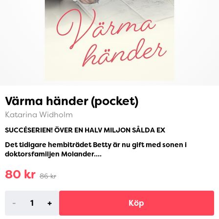
Värma händer (pocket)
Katarina Widholm
SUCCÉSERIEN! ÖVER EN HALV MILJON SÅLDA EX
Det tidigare hembiträdet Betty är nu gift med sonen i
doktorsfamiljen Molander....
80 kr
86 kr
-
+
Köp