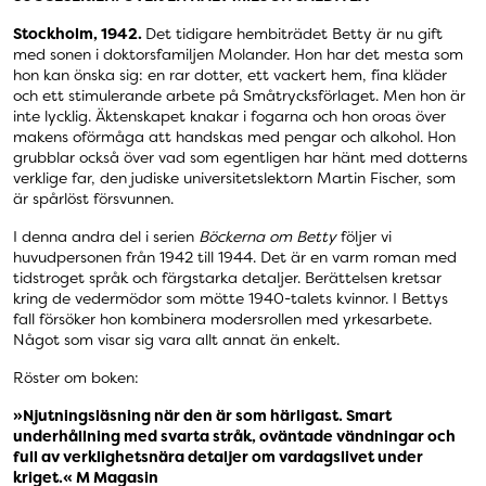
Stockholm, 1942.
Det tidigare hembiträdet Betty är nu gift
med sonen i doktorsfamiljen Molander. Hon har det mesta som
hon kan önska sig: en rar dotter, ett vackert hem, fina kläder
och ett stimulerande arbete på Småtrycksförlaget. Men hon är
inte lycklig. Äktenskapet knakar i fogarna och hon oroas över
makens oförmåga att handskas med pengar och alkohol. Hon
grubblar också över vad som egentligen har hänt med dotterns
verklige far, den judiske universitetslektorn Martin Fischer, som
är spårlöst försvunnen.
I denna andra del i serien
Böckerna om Betty
följer vi
huvudpersonen från 1942 till 1944. Det är en varm roman med
tidstroget språk och färgstarka detaljer. Berättelsen kretsar
kring de vedermödor som mötte 1940-talets kvinnor. I Bettys
fall försöker hon kombinera modersrollen med yrkesarbete.
Något som visar sig vara allt annat än enkelt.
Röster om boken:
»Njutningsläsning när den är som härligast. Smart
underhållning med svarta stråk, oväntade vändningar och
full av verklighetsnära detaljer om vardagslivet under
kriget.« M Magasin