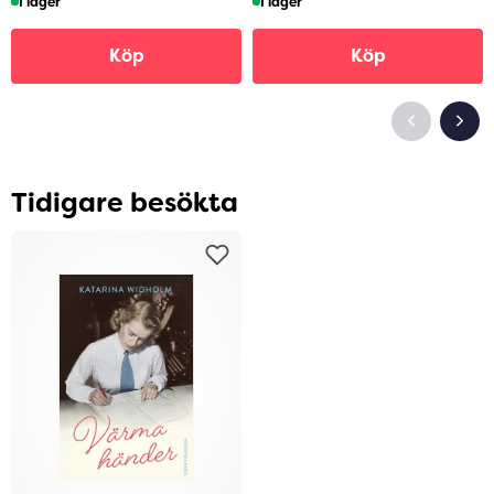
I lager
I lager
Köp
Köp
Tidigare besökta