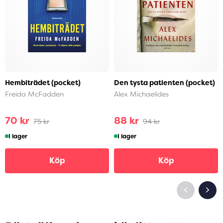
Hembiträdet (pocket)
Den tysta patienten (pocket)
Freida McFadden
Alex Michaelides
70 kr
88 kr
75 kr
94 kr
I lager
I lager
Köp
Köp