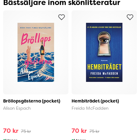
Bästsäljare inom skönlitteratur
Bröllopsgästerna (pocket)
Hembiträdet (pocket)
Alison Espach
Freida McFadden
70 kr
70 kr
75 kr
75 kr