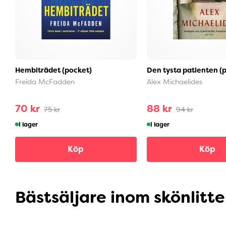
Hembiträdet (pocket)
Den tysta patienten (
Freida McFadden
Alex Michaelides
70 kr
88 kr
75 kr
94 kr
I lager
I lager
Köp
Köp
Bästsäljare inom skönlitte