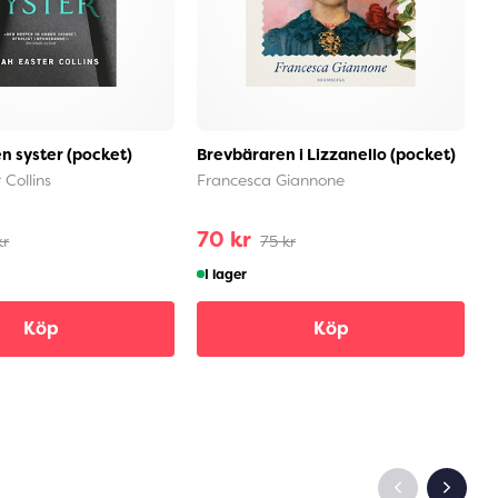
en syster (pocket)
Brevbäraren i Lizzanello (pocket)
H
(
 Collins
Francesca Giannone
M
70 kr
kr
75 kr
I lager
Köp
Köp