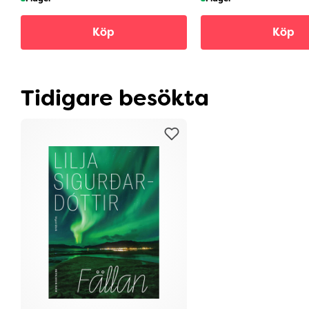
Köp
Köp
Tidigare besökta