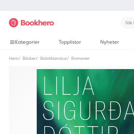
Kategorier
Topplistor
Nyheter
Hem
Böcker
Skönlitteratur
Romaner