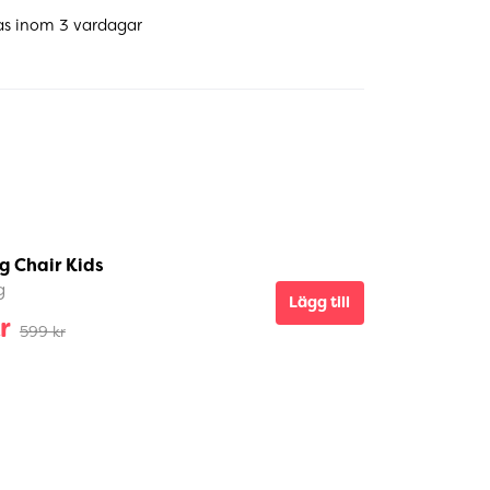
as inom 3 vardagar
g Chair Kids
g
Lägg till
r
599 kr