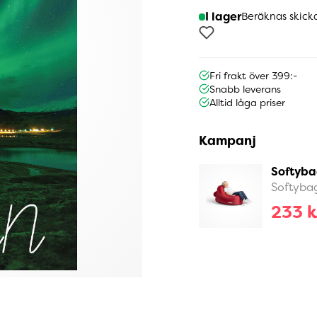
I lager
Beräknas skick
Fri frakt över 399:-
Snabb leverans
Alltid låga priser
Kampanj
Softyba
Softyba
233 k