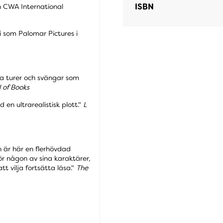
ISBN
h CWA International
gi som Palomar Pictures i
a turer och svängar som
 of Books
d en ultrarealistisk plott."
L
n är här en flerhövdad
ör någon av sina karaktärer,
t vilja fortsätta läsa."
The