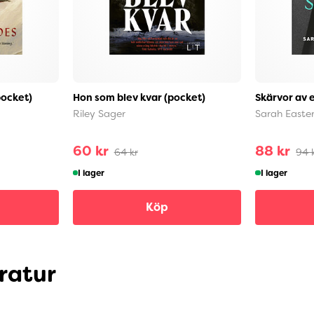
pocket)
Hon som blev kvar (pocket)
Skärvor av 
Riley Sager
Sarah Easter
60 kr
88 kr
64 kr
94 
I lager
I lager
Köp
ratur