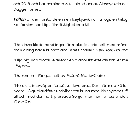
och 2019 och har nominerats till bland annat Glasnyckeln oc
Dagger-priset.
Fällan
är den första delen i en Reykjavik noir-trilogi, en trilo
Kalifornien har köpt filmrättigheterna till.
"Den invecklade handlingen är makalöst originell, med mång
man aldrig hade kunnat ana. Årets thriller."
New York Journal
"Lilja Sigurdardóttir levererar en diaboliskt effektiv thriller me
´Express
"Du kommer fångas helt av
Fällan
." Marie-Claire
"Nordic crime-vågen fortsätter leverera... Den nämnda Fälla
hydra... Sigurdardóttir undviker att krusa med klar sympati f
till och med den hårt pressade Sonja, men hon får oss ändå at
Guardian