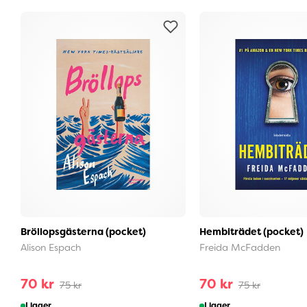
Bröllopsgästerna (pocket)
Hembiträdet (pocket)
Alison Espach
Freida McFadden
70 kr
70 kr
75 kr
75 kr
I lager
I lager