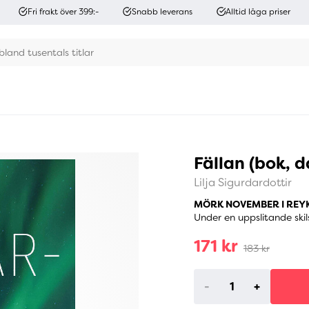
Fri frakt över 399:-
Snabb leverans
Alltid låga priser
Fällan (bok, 
Lilja Sigurdardottir
MÖRK NOVEMBER I REY
Under en uppslitande skil
171 kr
183 kr
-
+