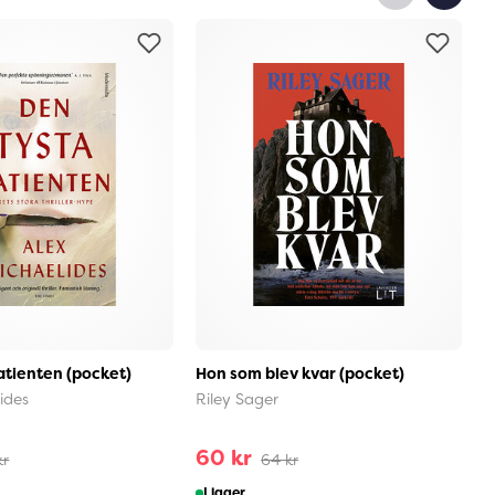
atienten (pocket)
Hon som blev kvar (pocket)
K
ides
Riley Sager
P
60 kr
kr
64 kr
I lager