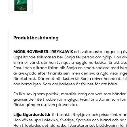
Produktbeskrivning
MÖRK NOVEMBER I REYKJAVIK
och vulkanaska lägger sig ö
uppslitande skilsmässa ber Sonja fel person om hjälp. Hon dra
kriminell värld, där hon tvingas smuggla narkotika för att å
Fast i den gillrade fällan blir Sonja en smart spelare med iska
är avskydda efter finanskrisen, men den svala Agla visar ing
för ekobrott. Däremot när lusten till Sonja driver henne att 
hon borta igen. Som om kärleken är för het för att hålla.
En lika sexig som politisk, moralisk intrig om vad som hände
gränser de inte trodde var möjliga. Från författaren som förny
första gången utgiven på svenska.
Lilja Sigurdardóttir
är bosatt i Reykjavik och prisbelönt man
Hon växte upp i Mexiko, Sverige, Spanien och Island och har öv
Hon tilldelades det isländska litteraturpriset Blóðdropinn fö