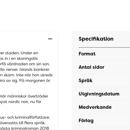
Specifikation
ver staden. Under en
Format
s in i en skoningslös
terfå vårdnaden om sin son.
Antal sidor
lla nerver. Islands bankirer
en skam. Inte när hon utreds
Språk
höra av sig. På morgonen är
Utgivningsdatum
r när människor överträder
at nordic noir, nu för
Medverkande
us- och kriminalförfattare.
Förlag
ersatts till flera språk.
r bästa kriminalroman 2018