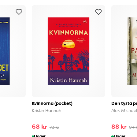
Kvinnorna (pocket)
Den tysta p
Kristin Hannah
Alex Michael
68 kr
88 kr
73 kr
94 
I lager
I lager