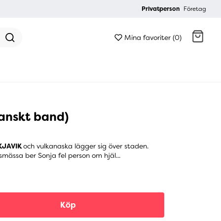
Privatperson
Företag
Mina favoriter (0)
Gå till kassan
danskt band)
KJAVIK
och vulkanaska lägger sig över staden.
smässa ber Sonja fel person om hjäl...
Köp