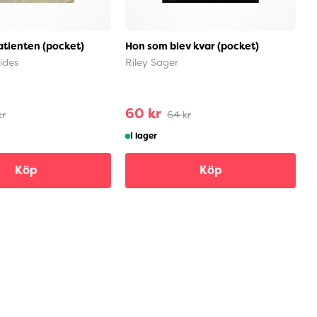
atienten (pocket)
Hon som blev kvar (pocket)
I
ides
Riley Sager
T
60 kr
kr
64 kr
I lager
Köp
Köp