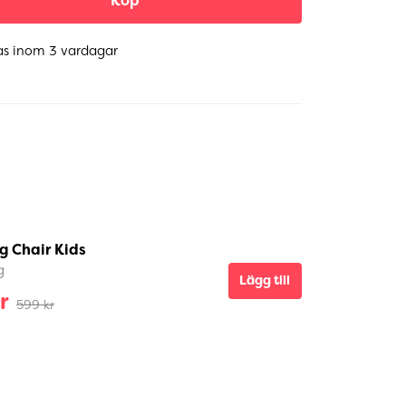
Köp
as inom 3 vardagar
g Chair Kids
g
Lägg till
r
599 kr