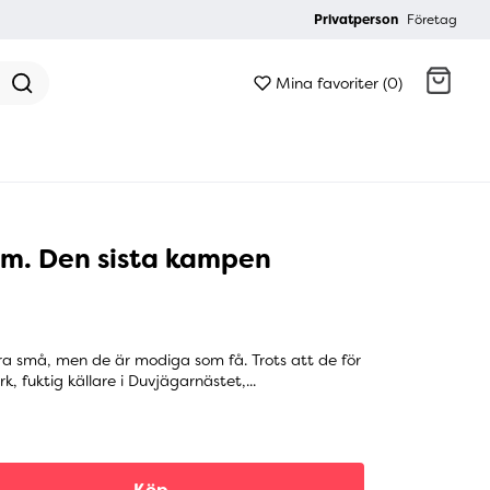
Privatperson
Företag
Mina favoriter (0)
Gå till kassan
um. Den sista kampen
a små, men de är modiga som få. Trots att de för
örk, fuktig källare i Duvjägarnästet,...