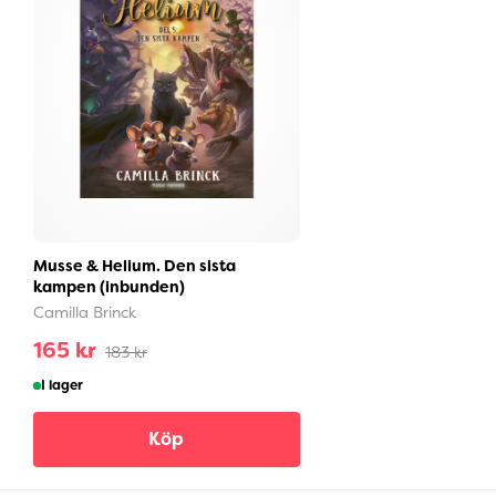
Musse & Helium. Den sista
kampen (inbunden)
Camilla Brinck
165 kr
183 kr
I lager
Köp