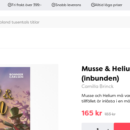
Fri frakt över 399:-
Snabb leverans
Alltid låga priser
Musse & Heli
(inbunden)
Camilla Brinck
Musse och Helium må var
tillfället är inlåsta i en m
165 kr
183 kr