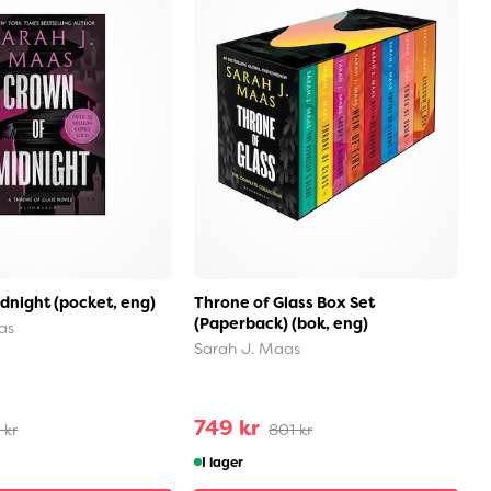
dnight (pocket, eng)
Throne of Glass Box Set
E
(Paperback) (bok, eng)
(
as
Sarah J. Maas
S
749 kr
2
 kr
801 kr
I lager