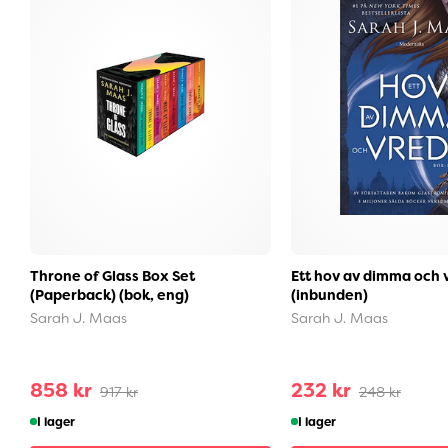
Throne of Glass Box Set
Ett hov av dimma och 
(Paperback) (bok, eng)
(inbunden)
Sarah J. Maas
Sarah J. Maas
858 kr
232 kr
917 kr
248 kr
I lager
I lager