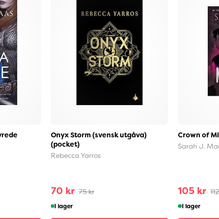
vrede
Onyx Storm (svensk utgåva)
Crown of Mi
(pocket)
Sarah J. Ma
Rebecca Yarros
70 kr
105 kr
75 kr
112
I lager
I lager