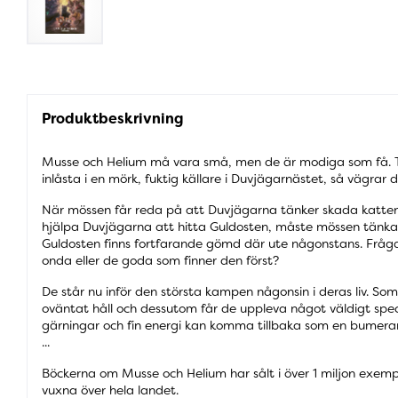
Produktbeskrivning
Musse och Helium må vara små, men de är modiga som få. Trots
inlåsta i en mörk, fuktig källare i Duvjägarnästet, så vägrar 
När mössen får reda på att Duvjägarna tänker skada katten 
hjälpa Duvjägarna att hitta Guldosten, måste mössen tänka
Guldosten finns fortfarande gömd där ute någonstans. Fråga
onda eller de goda som finner den först?
De står nu inför den största kampen någonsin i deras liv. Som 
oväntat håll och dessutom får de uppleva något väldigt spec
gärningar och fin energi kan komma tillbaka som en bumeran
...
Böckerna om Musse och Helium har sålt i över 1 miljon exempl
vuxna över hela landet.