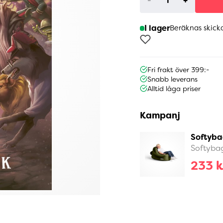
-
+
I lager
Beräknas skick
Fri frakt över 399:-
Snabb leverans
Alltid låga priser
Kampanj
Softyba
Softyba
233 k