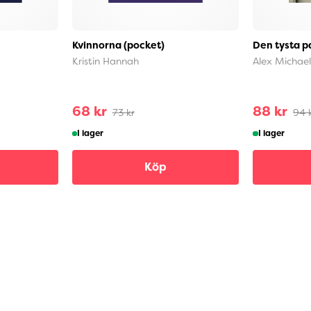
Kvinnorna (pocket)
Den tysta p
Kristin Hannah
Alex Michael
68 kr
88 kr
73 kr
94 
I lager
I lager
Köp