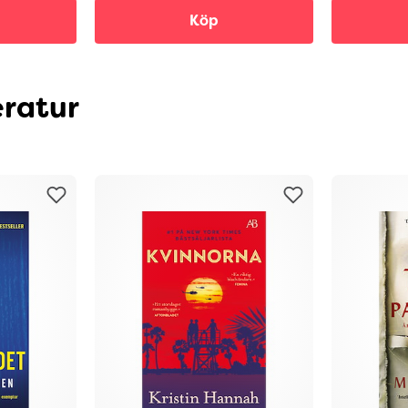
Köp
eratur