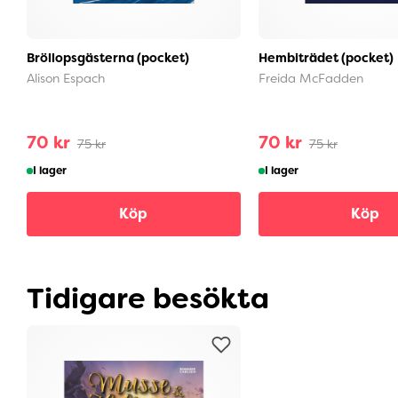
Bröllopsgästerna (pocket)
Hembiträdet (pocket)
Alison Espach
Freida McFadden
70 kr
70 kr
75 kr
75 kr
I lager
I lager
Köp
Köp
Tidigare besökta