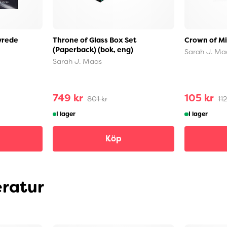
vrede
Throne of Glass Box Set
Crown of Mi
(Paperback) (bok, eng)
Sarah J. Ma
Sarah J. Maas
749 kr
105 kr
801 kr
112
I lager
I lager
Köp
eratur