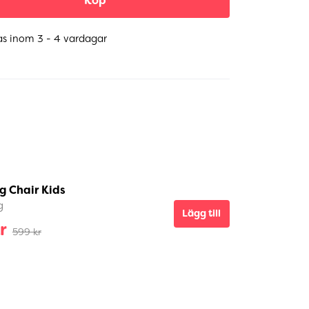
Köp
as inom 3 - 4 vardagar
g Chair Kids
g
Lägg till
r
599 kr