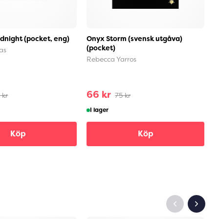
dnight (pocket, eng)
Onyx Storm (svensk utgåva)
I
(pocket)
(
as
Rebecca Yarros
R
66 kr
7
 kr
75 kr
I lager
Köp
Köp