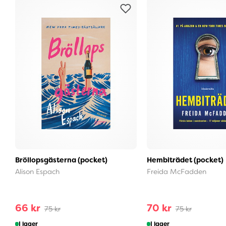
Bröllopsgästerna (pocket)
Hembiträdet (pocket)
Alison Espach
Freida McFadden
66 kr
70 kr
75 kr
75 kr
I lager
I lager