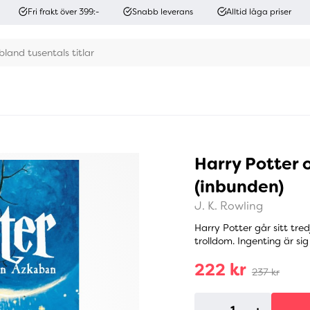
Fri frakt över 399:-
Snabb leverans
Alltid låga priser
Harry Potter 
(inbunden)
J. K. Rowling
Harry Potter går sitt tre
trolldom. Ingenting är sig
222 kr
237 kr