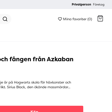
Privatperson
Företag
Mina favoriter (0)
Gå till kassan
och fången från Azkaban
dje år på Hogwarts skola för häxkonster och
 likt. Sirius Black, den ökände massmördar...