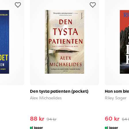
Den tysta patienten (pocket)
Hon som ble
Alex Michaelides
Riley Sager
88 kr
60 kr
94 kr
64 
I lager
I lager