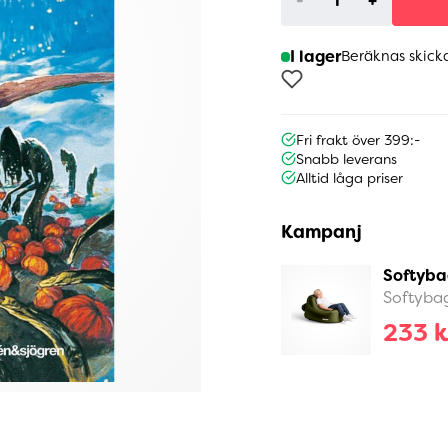
-
+
I lager
Beräknas skick
Fri frakt över 399:-
Snabb leverans
Alltid låga priser
Kampanj
Softyba
Softyba
233 k