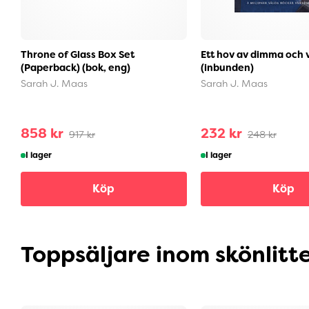
Throne of Glass Box Set
Ett hov av dimma och 
(Paperback) (bok, eng)
(inbunden)
Sarah J. Maas
Sarah J. Maas
858 kr
232 kr
917 kr
248 kr
I lager
I lager
Köp
Köp
Toppsäljare inom skönlitt