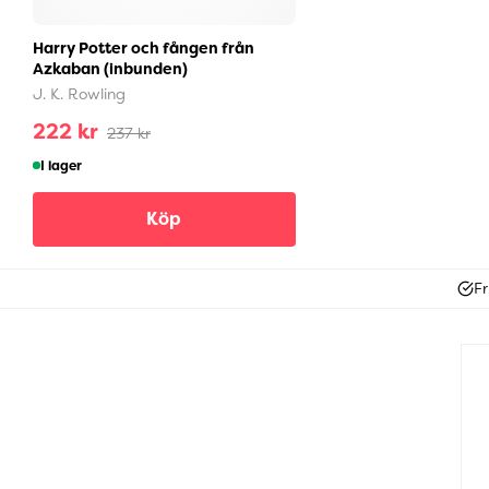
Harry Potter och fången från
Azkaban (inbunden)
J. K. Rowling
222 kr
237 kr
I lager
Köp
Fr