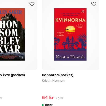
v kvar (pocket)
Kvinnorna (pocket)
K
Kristin Hannah
P
64 kr
kr
73 kr
I lager